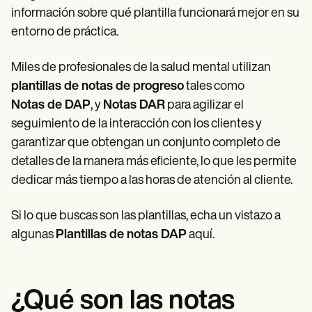
Patient Visit Summary Template
información sobre qué plantilla funcionará mejor en su
Help Center
Demos
entorno de práctica.
Training Hub
Webinars
Miles de profesionales de la salud mental utilizan
Switch to Carepatron
Become a Partner
plantillas de notas de progreso
tales como
Pricing
Notas de DAP
, y
Notas DAR
para agilizar el
Why Carepatron?
seguimiento de la interacción con los clientes y
Login
Get started
garantizar que obtengan un conjunto completo de
detalles de la manera más eficiente, lo que les permite
dedicar más tiempo a las horas de atención al cliente.
Si lo que buscas son las plantillas, echa un vistazo a
algunas
Plantillas de notas DAP
aquí.
¿Qué son las notas