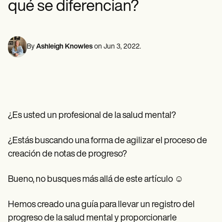
qué se diferencian?
Profesionales de la Salud Mental
Life coaches
Insurance claims
Speech therapists
Trabajo Social
Massage therapists
Nutricionistas
Personal trainers
Fisioterapia
Psicología
By
Ashleigh Knowles
on
Jun 3, 2022
.
Enfermeras/os
Masajistas
Terapia Ocupacional
Resources
Blogs
Guías
Comparación
¿Es usted un profesional de la salud mental?
Guías de la app
Plantillas
¿Estás buscando una forma de agilizar el proceso de
Códigos ICD
Procedure Codes
creación de notas de progreso?
Superbill Template
Notas SOAP
Bueno, no busques más allá de este artículo ☺️
Treatment Plan Template
Informed Consent Form
Social Work Treatment Plans
Hemos creado una guía para llevar un registro del
DAR Note Template
progreso de la salud mental y proporcionarle