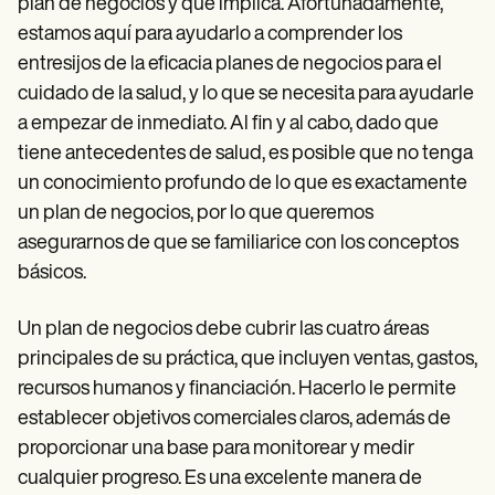
Patient Visit Summary Template
plan de negocios y qué implica. Afortunadamente,
Help Center
estamos aquí para ayudarlo a comprender los
Demos
entresijos de la eficacia planes de negocios para el
Training Hub
Webinars
cuidado de la salud, y lo que se necesita para ayudarle
Switch to Carepatron
a empezar de inmediato. Al fin y al cabo, dado que
Become a Partner
tiene antecedentes de salud, es posible que no tenga
Pricing
Why Carepatron?
un conocimiento profundo de lo que es exactamente
Login
un plan de negocios, por lo que queremos
Get started
asegurarnos de que se familiarice con los conceptos
básicos.
Un plan de negocios debe cubrir las cuatro áreas
principales de su práctica, que incluyen ventas, gastos,
recursos humanos y financiación. Hacerlo le permite
establecer objetivos comerciales claros, además de
proporcionar una base para monitorear y medir
cualquier progreso. Es una excelente manera de