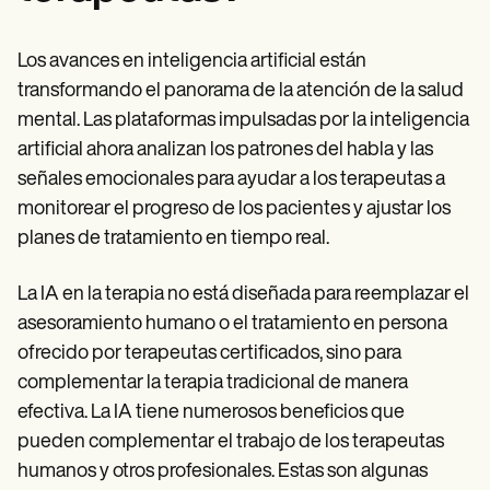
Patient Visit Summary Template
Help Center
Demos
Los avances en inteligencia artificial están
Training Hub
Webinars
transformando el panorama de la atención de la salud
Switch to Carepatron
mental. Las plataformas impulsadas por la inteligencia
Become a Partner
artificial ahora analizan los patrones del habla y las
Pricing
Why Carepatron?
señales emocionales para ayudar a los terapeutas a
Login
monitorear el progreso de los pacientes y ajustar los
Get started
planes de tratamiento en tiempo real.
La IA en la terapia no está diseñada para reemplazar el
asesoramiento humano o el tratamiento en persona
ofrecido por terapeutas certificados, sino para
complementar la terapia tradicional de manera
efectiva. La IA tiene numerosos beneficios que
pueden complementar el trabajo de los terapeutas
humanos y otros profesionales. Estas son algunas