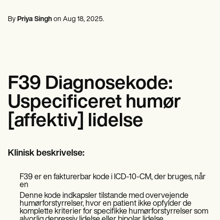
Fagfolk inden for mental sundhed
Life coaches
Insurance claims
Speech therapists
Socialarbejdere
Massage therapists
By
Priya Singh
on
Aug 18, 2025
.
Diætister & Ernæringseksperter
Personal trainers
Fysioterapeuter
Psykologer
Sygeplejersker
Massageterapeuter
Ergoterapeuter
F39 Diagnosekode:
Resources
Blogs
Uspecificeret humør
Ressourcevejledninger
Sammenligning
[affektiv] lidelse
App-vejledninger
Skabeloner
ICD-koder
Procedure Codes
Klinisk beskrivelse:
Superbill skabelon
SOAP Noteskabelon
F39 er en fakturerbar kode i ICD-10-CM, der bruges, når
Skabelon til behandlingsplan
en
Informed Consent Form
Denne kode indkapsler tilstande med overvejende
Social Work Treatment Plans
humørforstyrrelser, hvor en patient ikke opfylder de
DAR Note Template
komplette kriterier for specifikke humørforstyrrelser som
alvorlig depressiv lidelse eller bipolar lidelse.