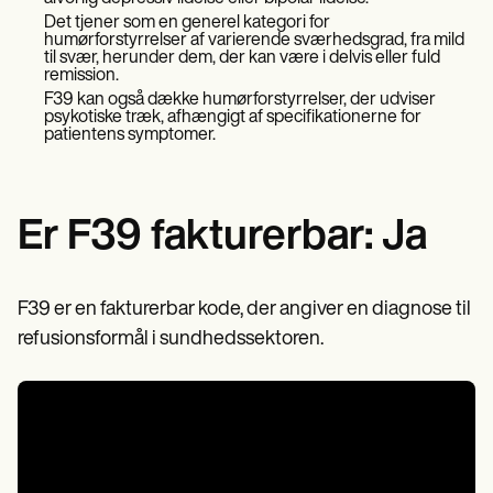
Patient Visit Summary Template
Help Center
Det tjener som en generel kategori for
humørforstyrrelser af varierende sværhedsgrad, fra mild
Demos
til svær, herunder dem, der kan være i delvis eller fuld
Training Hub
remission.
Webinars
F39 kan også dække humørforstyrrelser, der udviser
Switch to Carepatron
psykotiske træk, afhængigt af specifikationerne for
Become a Partner
patientens symptomer.
Pricing
Why Carepatron?
Login
Get started
Er F39 fakturerbar: Ja
F39 er en fakturerbar kode, der angiver en diagnose til
refusionsformål i sundhedssektoren.