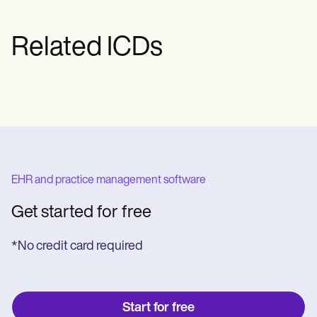
at håndtere symptomer.
depressiv lidelse eller bipolar lidelse. Det
kan variere i sværhedsgrad og kan
Related ICDs
involvere psykotiske træk eller ikke.
EHR and practice management software
Get started for free
*No credit card required
Start for free