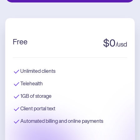
Free
$
0
/
usd
Unlimited clients
Telehealth
1GB of storage
Client portal text
Automated billing and online payments