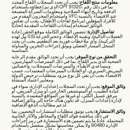
معلومات منتج اللقاح:
يجب أن تحدد السجلات اللقاح المحدد
الذي تم إعطاؤه باستخدام CPT 91320، بما في ذلك رقم
الدفعة وتاريخ انتهاء الصلاحية ومعلومات الشركة المصنعة
واستخدام المخزون المقدم من VFC عند الاقتضاء. بالنسبة
للأفراد المؤهلين لبرنامج لقاحات الأطفال، يجب أن تعكس
الوثائق استخدام إمدادات اللقاحات المقدمة اتحاديًا.
تفاصيل الإدارة:
تتضمن الوثائق الكاملة موقع الحقن (عادة
العضلات الدالية)، وتقنية الإعطاء، وحجم الجرعة (0.5 مل لهذه
التركيبة)، وأي ملاحظات فورية بعد التطعيم. يجب أن يحدد
السجل المسار العضلي ويوثق إجراءات التخزين والمناولة
المناسبة.
التحقق من نوع الموفر:
يجب أن تحدد الوثائق مقدم الرعاية
الصحية الذي يدير اللقاح، بما في ذلك الممرضات الممارسين،
ومساعدي الأطباء، والممرضات المسجلات، وأخصائيي
التمريض السريري، أو القابلات الممرضات المعتمدات، حسب
الاقتضاء. يجب أن يفي كل نوع مزود بمتطلبات ترخيص الدولة
ومعايير اعتماد المنشأة.
وثائق الموقع:
يجب أن تحدد السجلات إعدادات الإدارة، سواء في
عيادة الطبيب، أو المستشفى الخارجي، أو منزل المريض، أو
مرفق غسيل الكلى، أو غيرها من المواقع المعتمدة. بالنسبة
لإدارة إعدادات المنزل، قد تكون هناك حاجة إلى وثائق إضافية
لدعم مطالبات الدفع الإضافية.
وثائق الاستشارة:
يجب توثيق متطلبات استشارات التحصين، بما
في ذلك مناقشة فوائد اللقاح والمخاطر والآثار الجانبية
المحتملة. عادةً ما يتم تضمين هذه الاستشارة في رمز إجراءات
الإدارة 90480 ولا يمكن محاسبتها بشكل منفصل باستخدام