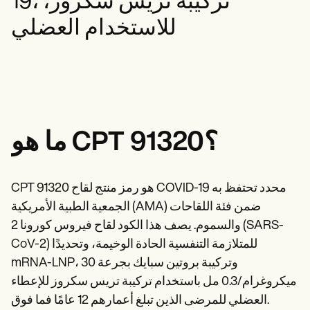
19، تركيبة تريس سكروز،
Life coaches
متخصصو الصحة النفسية
Insurance claims
Speech therapists
الأخصائيون الاجتماعيون
للاستخدام العضلي
Massage therapists
أخصائيو التغذية والتغذية
Personal trainers
معالجو العلاج الطبيعي
علماء النفس
الممرضات
معالجو التدليك
المعالجون المهنيون
Resources
المدونات
ما هو CPT 91320؟
أدلة الموارد
مقارنة
أدلة التطبيقات
قوالب
CPT 91320 هو رمز منتج لقاح COVID-19 محدد تحتفظ به
رموز التصنيف الدولي للأمراض
الجمعية الطبية الأمريكية (AMA) ضمن فئة اللقاحات
Procedure Codes
والسموم. يصف هذا الكود لقاح فيروس كورونا 2 (SARS-
قالب سوبربل
قالب ملاحظة SOAP
CoV-2) للمتلازمة التنفسية الحادة الوخيمة، وتحديدًا
قالب خطة العلاج
mRNA-LNP، وتركيبة بروتين سبايك بجرعة 30
Informed Consent Form
ميكروغرام/0.3 مل باستخدام تركيبة تريس سكروز للإعطاء
Social Work Treatment Plans
DAR Note Template
العضلي للمرضى الذين تبلغ أعمارهم 12 عامًا فما فوق.