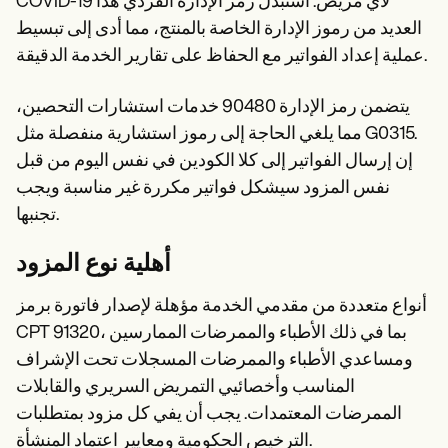
COVID-19 لأي مريض. استبدل رمز الإدارة الفردي هذا
العديد من رموز الإدارة الخاصة بالمنتج، مما أدى إلى تبسيط
عملية إعداد الفواتير مع الحفاظ على تقارير الخدمة الدقيقة.
يتضمن رمز الإدارة 90480 خدمات استشارات التحصين،
مما يلغي الحاجة إلى رموز استشارية منفصلة مثل G0315.
إن إرسال الفواتير إلى كلا الكودين في نفس اليوم من قبل
نفس المزود سيشكل فواتير مكررة غير مناسبة ويجب
تجنبها.
أهلية نوع المزود
أنواع متعددة من مقدمي الخدمة مؤهلة لإصدار فاتورة برمز
CPT 91320، بما في ذلك الأطباء والممرضات الممارسين
ومساعدي الأطباء والممرضات المسجلات تحت الإشراف
المناسب وأخصائيي التمريض السريري والقابلات
الممرضات المعتمدات. يجب أن يفي كل مزود بمتطلبات
الترخيص الحكومية ومعايير اعتماد المنشأة.