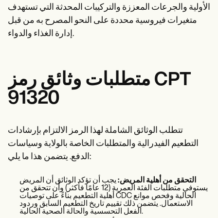
الأولية والجرعات المعززة والتركيبات المحدثة التي تستهدف
متغيرات فيروسية محددة على النحو المصرح به من قبل
إدارة الغذاء والدواء.
متطلبات وثائق رمز CPT
91320
تتطلب الوثائق الشاملة لهذا الرمز الالتزام بإرشادات
التطعيم الفيدرالية والمتطلبات الخاصة بالولاية وسياسات
الدفع. يتضمن هذا ما يلي:
التحقق من أهلية المريض:
يجب أن تؤكد الوثائق أن المريض
يستوفي متطلبات الفئة العمرية (12 عامًا فأكثر) وأن تتحقق من
أهلية التطعيم بناءً على توصيات CDC الحالية وفحص موانع
الاستعمال. يتضمن ذلك تقييم تاريخ التطعيم السابق وردود
الفعل التحسسية والحالة الصحية الحالية.