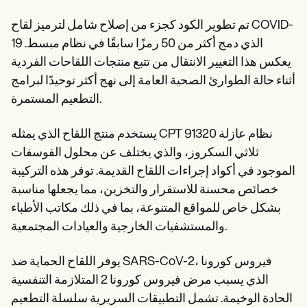
Patient Visit Summary Template
Help Center
تم تطوير الكود كجزء من إصلاح شامل لترميز لقاح COVID-
Demos
Training Hub
19 الذي دمج أكثر من 50 رمزًا سابقًا في نظام مبسط.
Webinars
يعكس هذا التغيير الانتقال من تتبع منتجات اللقاحات الفردية
Switch to Carepatron
أثناء حالة الطوارئ الصحية العامة إلى نهج أكثر توحيدًا لبرامج
Become a Partner
Pricing
التطعيم المستمرة.
Why Carepatron?
Login
يستخدم منتج اللقاح الذي يمثله CPT 91320 نظام عازلة
Get started
ثلاثي السكروز، والذي يختلف عن محلول الفوسفات
الموجود في أكواد إجراءات اللقاح القديمة. توفر هذه التركيبة
خصائص محسنة للاستقرار والتخزين، مما يجعلها مناسبة
بشكل خاص للمواقع المتنوعة، بما في ذلك مكاتب الأطباء
والمستشفيات الخارجية والعيادات المجتمعية.
يوفر اللقاح الحماية ضد SARS-CoV-2، فيروس كورونا
الذي يسبب مرض فيروس كورونا 2 المتلازمة التنفسية
الحادة الوخيمة. تشمل التطبيقات السريرية سلسلة التطعيم