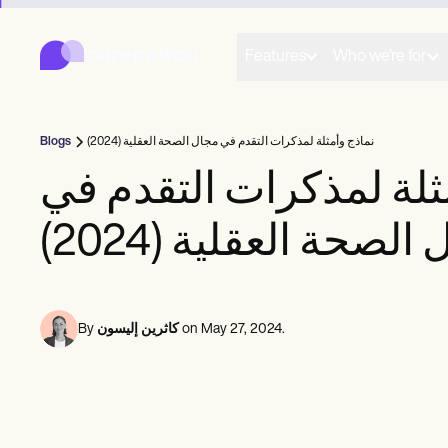
Carepatron
Product
الجدولة
Features
Who we're for
التوثيق
بوابة المريض
السجلات الصحية
إعداد الفواتير
نماذج وأمثلة لمذكرات التقدم في مجال الصحة العقلية (2024)
Blogs
الامتثال
النماذج عبر الإنترنت
ثلة لمذكرات التقدم في
التذكيرات
عمليات الدفع
الصحة العقلية (2024)
الرعاية الصحية عن بعد
ملاحظات سريرية
إدارة الممارسة
Community
ممارسون منفردون
.
May 27, 2024
on
كاثرين إليسون
By
الممارسون الجدد
فرق العمل
المستشارون
المدربين
أخصائيو أمراض النطق واللغة
أخصائيو تقويم العمود الفقري