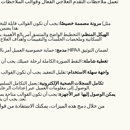
تعمل ملاحظات التقدم العلاجي الفعال وقوالب الملاحظات عل
مرونة مصممة خصيصًا:
يجب أن تكون القوالب قابلة للتخص
CBT و EMDR). هذا يضمن توافق عملية التوثيق مع ممارستك المحددة ومجتمع العملاء.
الهيكل المنظم:
التخطيط الواضح والمتسق أمر بالغ الأهمية. 
السكانية وملخصات الجلسات والتقييمات وأهداف العلاج و
التوافق مع HIPAA مدمج:
حماية خصوصية العميل أمر بالغ الأهمي
تغطية شاملة:
التقط الصورة الكاملة لرحلة عميلك. يجب أن 
واجهة سهلة الاستخدام:
تقليل التعقيد. يجب أن تكون القوالب
تكامل السجلات الصحية الإلكترونية:
يعمل التكامل السلس م
الوصول إلى معلومات العميل عبر إعدادات الرعاية الصحية. هذا يعزز استمرارية الرعاية وتعزيز التواصل بين مقدمي الخدمات.
يمكن الوصول إليها عبر الأجهزة:
يجب أن تكون القوالب متاحة بسه
بُعد، يجب أن يتمتع اختصاصيو الصحة العقلية بوصول ملائم لتوثيق تفاعلات العملاء والتقدم.
من خلال دمج هذه الميزات، يمكنك الاستفادة من قوا