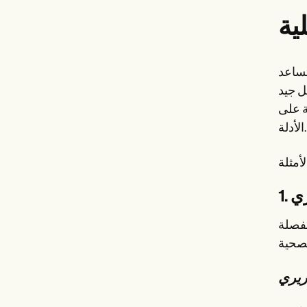
ية
تساعد
ل جيد
ة على
الأدلة.
ري
مفصلة
ريري