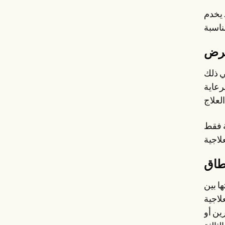
 يخدم
غرض
ي ذلك
رعاية
ة فقط
طاق
ا بين
لاجية
ين أو