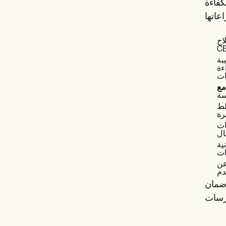
كفاءة
ثل
بة
ءة
طط
ات
ية
عن
وضمان