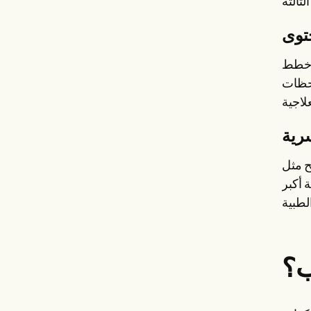
توى
 وخطط
احظات
رية
اية الصحية
 أكبر
ب؟