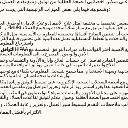
ى تمكين أخصائيي الصحة العقلية من توثيق وتتبع تقدم العميل ب
وشمولية. فيما يلي بعض الميزات الرئيسية التي يجب مراعاتها:
يص لتخصصات مختلفة (مثل علاج الأطفال وعلاج الإدمان) أو طرق العلاج (م
يجب أن تتضمن النماذج أقسامًا مخصصة للمعلومات الأساسية، مثل التركي
التدخلات والخطط المستقبلية. تعمل هذه البنية على تحسين قابلية القرا
واسترجاع المعلومات.
ة. اختر القوالب ذات ميزات التوافق المضمنة مع HIPAA لضمان التوثيق
الآمن والوصول المصرح به إلى المعلومات الحساسة.
تتضمن النماذج تفاصيل عن جلسات العلاج وإدارة الأدوية والتقييمات وخ
العلاج والتغييرات المهمة في حالة العميل ووثائق الموافقة المستنيرة.
 بديهية وسهلة الاستخدام، مما يسمح بتسجيل المعلومات بكفاءة مع توجيه
وإرشادات واضحة لضمان الدقة والاكتمال.
ع أنظمة السجلات الصحية الإلكترونية على تبسيط التوثيق وزيادة إمكان
ولة على مختلف الأجهزة والمنصات. سواء كانوا يعملون في المكتب أو 
لب ملاحظات التقدم لتبسيط سير العمل، وتعزيز رعاية العملاء، 
الالتزام بأفضل الممارسات.