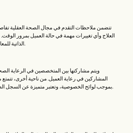
تتضمن ملاحظات التقدم في مجال الصحة العقلية تفاصي
العلاج وأي تغييرات مهمة في حالة العميل بمرور الوق
الذاتية للمعالج وتفسيراته وانعكاساته حول تقدم العميل ورؤاه حول العلاقة العلاجية.
المشاركين في رعاية العميل. من ناحية أخرى، تتمتع م
بموجب لوائح الخصوصية، وتعتبر متميزة عن السجل الطبي للعميل، ولا يتم الكشف عنها إلا في ظروف محددة للضرورة الطبية.