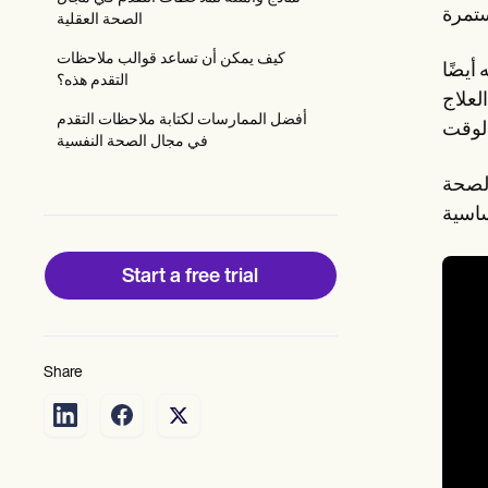
Patient Visit Summary Template
الصحة العقلية
Help Center
Demos
كيف يمكن أن تساعد قوالب ملاحظات
Training Hub
أيضًا
التقدم هذه؟
Webinars
لعلاج
Switch to Carepatron
أفضل الممارسات لكتابة ملاحظات التقدم
Become a Partner
في مجال الصحة النفسية
Pricing
Why Carepatron?
الصحة
Login
Get started
Start a free trial
Share