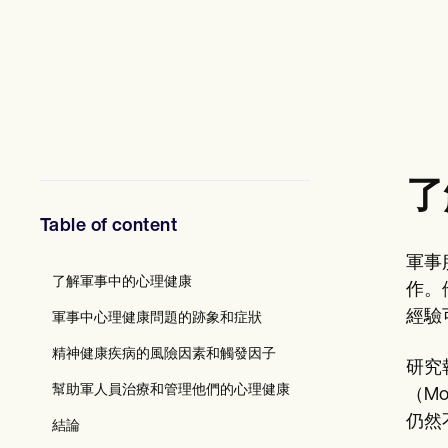
心理健康專業人員
社會工作者
營養師和營養學家
物理治療師
心理學家
護士
按摩治療師
職業治療師
Resources
了
部落格
資源指南
Table of content
比較
應用程式指南
軍事
模板
了解軍事中的心理健康
ICD 代碼
作。
Procedure Codes
經驗
軍事中心理健康問題的跡象和症狀
超級票據模板
肥皂筆記範本
精神健康疾病的風險因素和觸發因子
研究
治療計劃範本
Informed Consent Form
幫助軍人員治療和管理他們的心理健康
（M
Social Work Treatment Plans
仍然不
結論
DAR Note Template