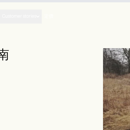
Customer stories
定價
南