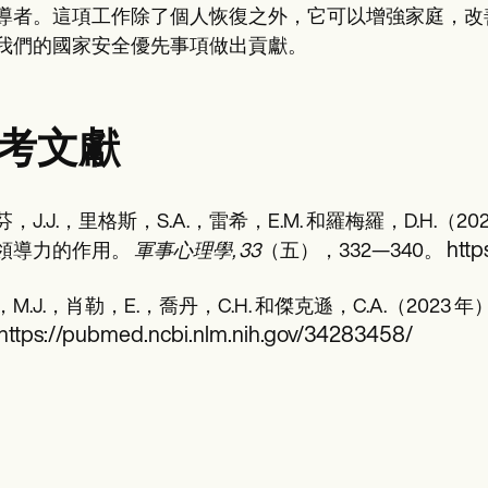
導者。這項工作除了個人恢復之外，它可以增強家庭，改
我們的國家安全優先事項做出貢獻。
考文獻
芬，J.J.，里格斯，S.A.，雷希，E.M. 和羅梅羅，D.H
http
領導力的作用。
軍事心理學,
33
（五），332—340。
M.J.，肖勒，E.，喬丹，C.H. 和傑克遜，C.A.（2023 年
https://pubmed.ncbi.nlm.nih.gov/34283458/