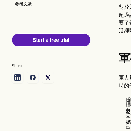
Patient Visit Summary Template
參考文獻
Help Center
對於
Demos
超過
Training Hub
要了
Webinars
Switch to Carepatron
活經
Become a Partner
Start a free trial
Pricing
Why Carepatron?
Login
軍
Get started
Share
軍人
時的
睡
體
刺
受
提
己