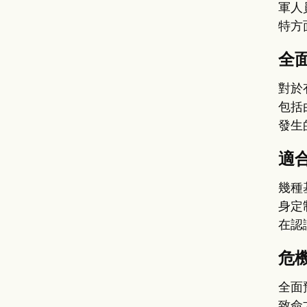
軍人
特方
全
對於
包括
發生
適
幾種
身定
在認
危
全面
致命