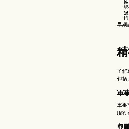
性
現
過
情
早期
精
了解
包括
軍
軍事
服役
與