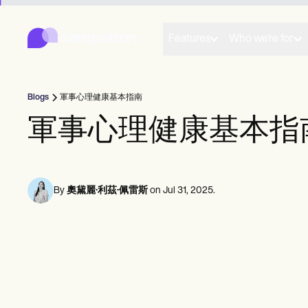
Carepatron
Product
排程
Features
Who we're for
文件
病人入口網站
健康紀錄
帳單
Blogs
軍事心理健康基本指南
合規
網上表格
軍事心理健康基本指
提醒
付款
遠程醫療
臨床注意事項
實務管理
By
奧黛麗·利茲·佩雷斯
on
Jul 31, 2025
.
Community
單人練習者
新執業者
團隊
輔導員
教練
言語病理學家
整脊師