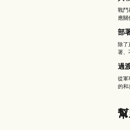
戰鬥
應關
部
除了
署、
過
從軍
的和
幫