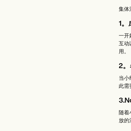
集体
1。
一开
互动
用。
2
当小
此需
3.N
随着
放的