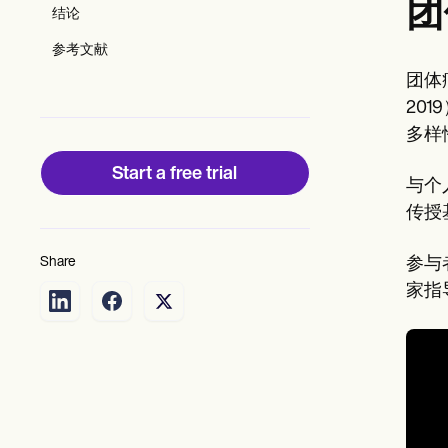
Patient Visit Summary Template
团
结论
Help Center
Demos
参考文献
Training Hub
团体
Webinars
Switch to Carepatron
20
Become a Partner
多样
Pricing
Why Carepatron?
Start a free trial
Login
与个
Get started
传授
Share
参与
家指