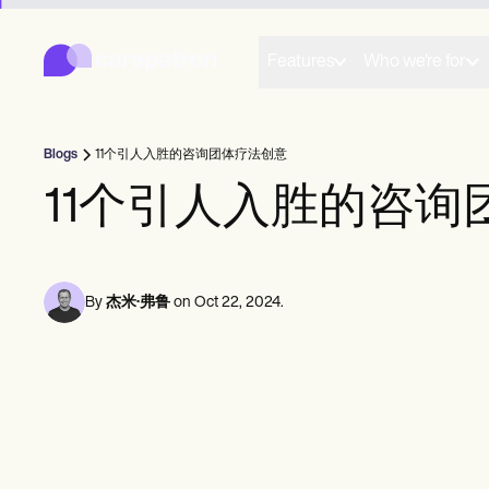
Carepatron
Product
日程安排
Features
Who we're for
文档
患者门户
健康记录
账单
Blogs
11个引人入胜的咨询团体疗法创意
合规性
在线表格
11个引人入胜的咨询
提醒
付款
远程医疗
临床笔记
实践管理
By
杰米·弗鲁
on
Oct 22, 2024
.
Community
个人从业者
新从业者
球队
辅导员
教练
言语病理学家
脊椎按摩师