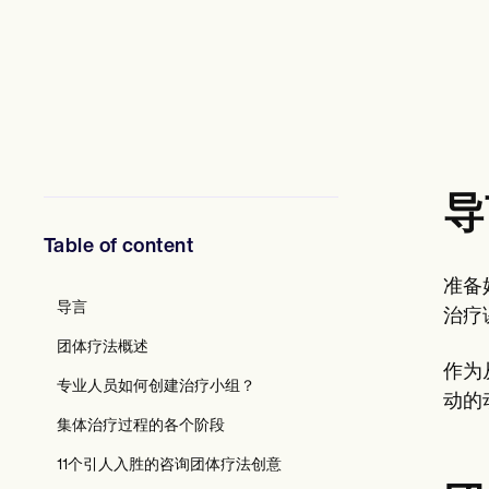
心理健康专业人员
社会工作者
营养师和营养师
物理治疗师
心理学家
护士
按摩治疗师
职业治疗师
Resources
导
博客
资源指南
Table of content
对比
应用程序指南
准备
模板
导言
ICD 代码
治疗
Procedure Codes
团体疗法概述
超级账单模板
作为
SOAP 笔记模板
专业人员如何创建治疗小组？
动的
治疗计划模板
Informed Consent Form
集体治疗过程的各个阶段
Social Work Treatment Plans
11个引人入胜的咨询团体疗法创意
DAR Note Template