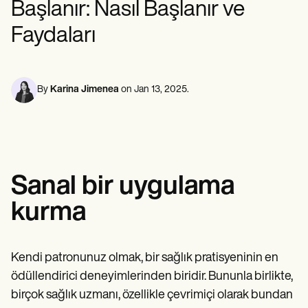
Başlanır: Nasıl Başlanır ve
Ruh Sağlığı Uzmanları
Life coaches
Insurance claims
Speech therapists
Sosyal Hizmet Çalışanları
Massage therapists
Faydaları
Diyetisyenler ve Beslenme Uzmanları
Personal trainers
Fizik Terapistler
Psikologlar
Hemşireler
Masaj Terapistleri
By
Karina Jimenea
on
Jan 13, 2025
.
Mesleki Terapistler
Resources
Bloglar
Kaynak Kılavuzları
Karşılaştırma
Uygulama Kılavuzları
Sanal bir uygulama
Şablonlar
ICD Kodları
kurma
Procedure Codes
Superbill şablonu
SOAP Not şablonu
Tedavi Planı Şablonu
Kendi patronunuz olmak, bir sağlık pratisyeninin en
Informed Consent Form
ödüllendirici deneyimlerinden biridir. Bununla birlikte,
Social Work Treatment Plans
birçok sağlık uzmanı, özellikle çevrimiçi olarak bundan
DAR Note Template