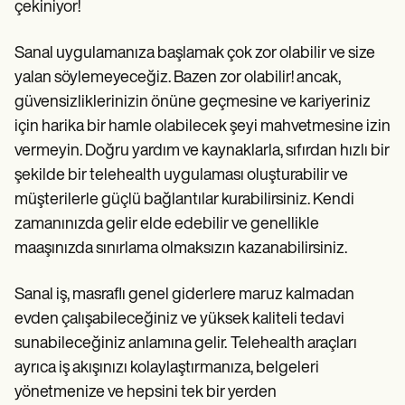
Patient Visit Summary Template
çekiniyor!
Help Center
Demos
Sanal uygulamanıza başlamak çok zor olabilir ve size
Training Hub
Webinars
yalan söylemeyeceğiz. Bazen zor olabilir! ancak,
Switch to Carepatron
güvensizliklerinizin önüne geçmesine ve kariyeriniz
Become a Partner
için harika bir hamle olabilecek şeyi mahvetmesine izin
Pricing
Why Carepatron?
vermeyin. Doğru yardım ve kaynaklarla, sıfırdan hızlı bir
Login
şekilde bir telehealth uygulaması oluşturabilir ve
Get started
müşterilerle güçlü bağlantılar kurabilirsiniz. Kendi
zamanınızda gelir elde edebilir ve genellikle
maaşınızda sınırlama olmaksızın kazanabilirsiniz.
Sanal iş, masraflı genel giderlere maruz kalmadan
evden çalışabileceğiniz ve yüksek kaliteli tedavi
sunabileceğiniz anlamına gelir.
Telehealth araçları
ayrıca iş akışınızı kolaylaştırmanıza, belgeleri
yönetmenize ve hepsini tek bir yerden