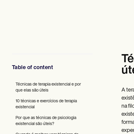
Profissionais de saúde mental
Assistentes sociais
Dietistas e nutricionistas
Fisioterapeutas
Psicólogos
Enfermeiras
Massoterapeutas
Terapeutas ocupacionais
Resources
Té
Blogues
Guias de recursos
Table of content
út
Comparação
Guias de aplicativos
Modelos
Técnicas de terapia existencial e por
Códigos ICD
A ter
que elas são úteis
Procedure Codes
exist
Modelo Superbill
10 técnicas e exercícios de terapia
Modelo de nota SOAP
na fi
existencial
Modelo de plano de tratamento
exist
Informed Consent Form
Por que as técnicas de psicologia
forma
Social Work Treatment Plans
existencial são úteis?
DAR Note Template
exper