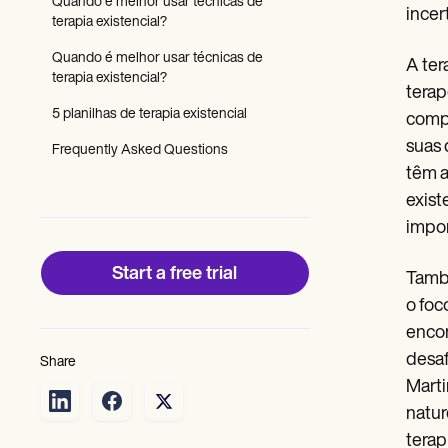
Patient Visit Summary Template
Quando é melhor usar técnicas de
incer
Help Center
terapia existencial?
Demos
Quando é melhor usar técnicas de
Training Hub
A ter
terapia existencial?
Webinars
terap
Switch to Carepatron
5 planilhas de terapia existencial
compl
Become a Partner
Pricing
suas 
Frequently Asked Questions
Why Carepatron?
têm a
Login
exist
Get started
impor
Start a free trial
També
o foc
encon
desaf
Share
Marti
natur
terap