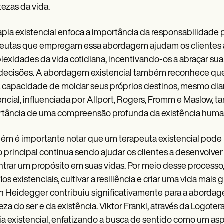
tezas da vida.
apia existencial enfoca a importância da responsabilidade p
eutas que empregam essa abordagem ajudam os clientes a e
exidades da vida cotidiana, incentivando-os a abraçar sua
decisões. A abordagem existencial também reconhece que
 capacidade de moldar seus próprios destinos, mesmo diant
encial, influenciada por Allport, Rogers, Fromm e Maslow, 
tância de uma compreensão profunda da existência huma
m é importante notar que um terapeuta existencial pode i
o principal continua sendo ajudar os clientes a desenvolv
trar um propósito em suas vidas. Por meio desse processo
ios existenciais, cultivar a resiliência e criar uma vida mais
n Heidegger contribuiu significativamente para a abordag
eza do ser e da existência. Viktor Frankl, através da Logot
ia existencial, enfatizando a busca de sentido como um as