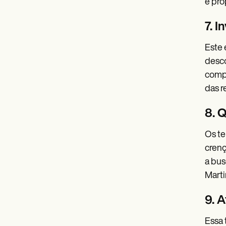
e pro
7. 
Este 
desco
compr
das r
8. 
Os te
crenç
a bus
Marti
9. 
Essa 