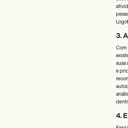
ativi
pesso
Logot
3. 
Com b
exist
suas 
e pri
recon
autoc
análi
dentr
4. 