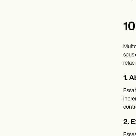
10
Muito
seus 
relac
1. 
Essa 
inere
contr
2. 
Esses