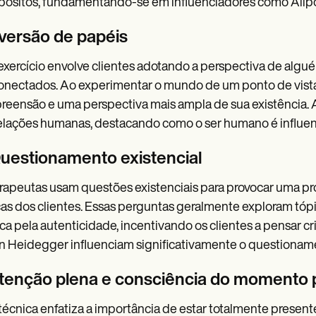
pósitos, fundamentando-se em influenciadores como Allpo
Inversão de papéis
exercício envolve clientes adotando a perspectiva de algu
nectados. Ao experimentar o mundo de um ponto de vista 
eensão e uma perspectiva mais ampla de sua existência. A
elações humanas, destacando como o ser humano é influenc
Questionamento existencial
rapeutas usam questões existenciais para provocar uma pr
as dos clientes. Essas perguntas geralmente exploram tópic
ca pela autenticidade, incentivando os clientes a pensar cri
n Heidegger influenciam significativamente o questionamen
Atenção plena e consciência do momento 
técnica enfatiza a importância de estar totalmente present