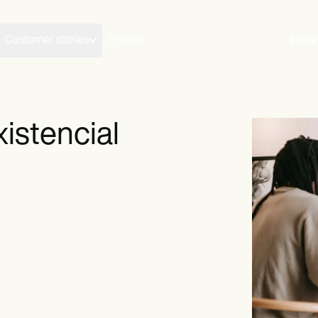
Customer stories
Preços
Inici
xistencial