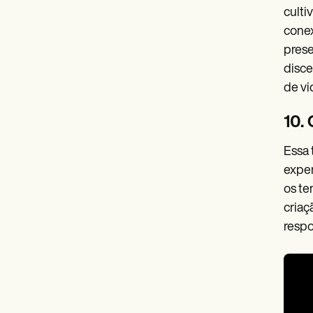
culti
conex
prese
disce
de vi
10.
Essa 
exper
os te
criaç
respo