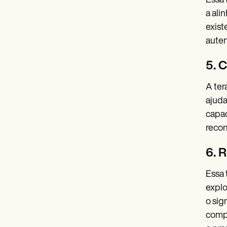
Essa 
a ali
exist
auten
5. 
A ter
ajuda
capac
recon
6. 
Essa 
explo
o sig
compr