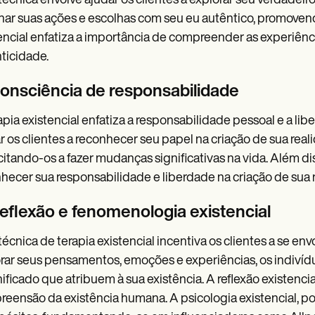
técnica envolve ajudar os clientes a explorar seu verdadeiro
nhar suas ações e escolhas com seu eu autêntico, promovend
encial enfatiza a importância de compreender as experiên
ticidade.
Consciência de responsabilidade
apia existencial enfatiza a responsabilidade pessoal e a li
r os clientes a reconhecer seu papel na criação de sua real
itando-os a fazer mudanças significativas na vida. Além dis
hecer sua responsabilidade e liberdade na criação de sua 
Reflexão e fenomenologia existencial
técnica de terapia existencial incentiva os clientes a se en
rar seus pensamentos, emoções e experiências, os indivídu
nificado que atribuem à sua existência. A reflexão existenc
eensão da existência humana. A psicologia existencial, por 