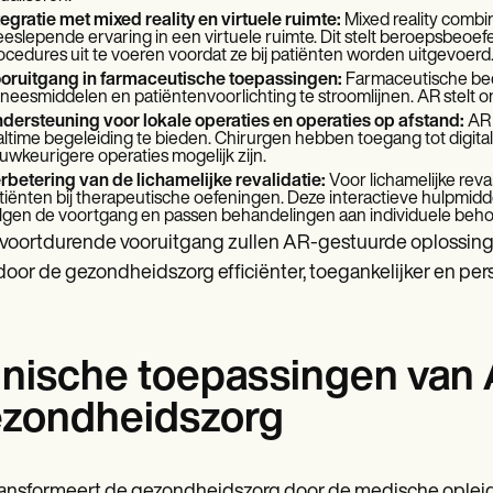
tegratie met mixed reality en virtuele ruimte:
Mixed reality combi
eslepende ervaring in een virtuele ruimte. Dit stelt beroepsbeoe
ocedures uit te voeren voordat ze bij patiënten worden uitgevoerd
oruitgang in farmaceutische toepassingen:
Farmaceutische bed
neesmiddelen en patiëntenvoorlichting te stroomlijnen. AR stelt on
dersteuning voor lokale operaties en operaties op afstand:
AR 
altime begeleiding te bieden. Chirurgen hebben toegang tot digit
uwkeurigere operaties mogelijk zijn.
rbetering van de lichamelijke revalidatie:
Voor lichamelijke rev
tiënten bij therapeutische oefeningen. Deze interactieve hulpmi
lgen de voortgang en passen behandelingen aan individuele beho
voortdurende vooruitgang zullen AR-gestuurde oplossinge
oor de gezondheidszorg efficiënter, toegankelijker en pers
inische toepassingen van 
zondheidszorg
ansformeert de gezondheidszorg door de medische opleid