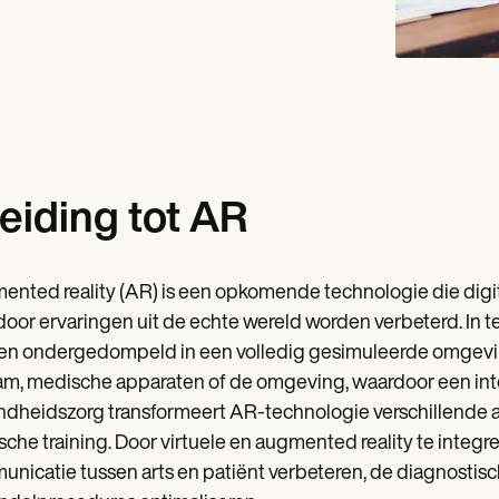
leiding tot AR
nted reality (AR) is een opkomende technologie die digi
oor ervaringen uit de echte wereld worden verbeterd. In tege
n ondergedompeld in een volledig gesimuleerde omgeving, 
am, medische apparaten of de omgeving, waardoor een inte
dheidszorg transformeert AR-technologie verschillende 
che training. Door virtuele en augmented reality te integ
nicatie tussen arts en patiënt verbeteren, de diagnosti