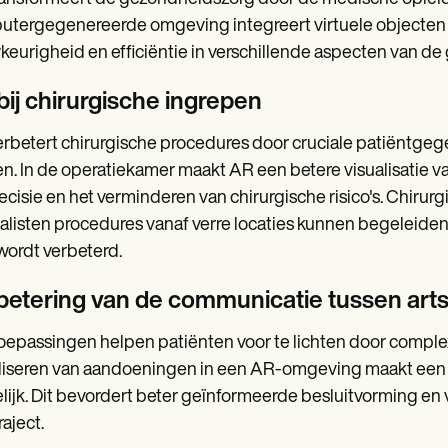
tergegenereerde omgeving integreert virtuele objecten 
eurigheid en efficiëntie in verschillende aspecten van d
bij chirurgische ingrepen
rbetert chirurgische procedures door cruciale patiëntgege
n. In de operatiekamer maakt AR een betere visualisatie van
ecisie en het verminderen van chirurgische risico's. Chiru
alisten procedures vanaf verre locaties kunnen begeleide
wordt verbeterd.
betering van de communicatie tussen arts
epassingen helpen patiënten voor te lichten door complex
liseren van aandoeningen in een AR-omgeving maakt een
ijk. Dit bevordert beter geïnformeerde besluitvorming en 
raject.