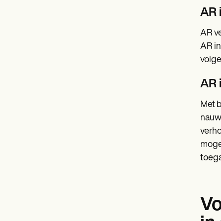
AR i
AR ve
AR in
volge
AR 
Met b
nauwk
verho
mogel
toega
Vo