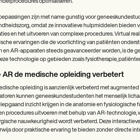
delprocedures optimaliseren.
epassingen zijn met name gunstig voor geneeskundestu
dheidszorg, omdat ze innovatieve hulpmiddelen bieden voo
ties en het uitvoeren van complexe procedures. Virtual rea
ische ervaringen die de voorlichting van patiënten onder
en en AR-apparaten steeds geavanceerder worden, is de g
eze technologie op gebieden zoals fysiotherapie, patiënten
 AR de medische opleiding verbetert
dische opleiding is aanzienlijk verbeterd met augmented re
atoren kunnen geneeskundestudenten het menselijk licha
iepgaand inzicht krijgen in de anatomie en fysiologische
n procedures uitvoeren met behulp van AR-technologie, w
rgische nauwkeurigheid wordt verbeterd. Deze interactiev
wijs door praktische ervaring te bieden zonder directe inte