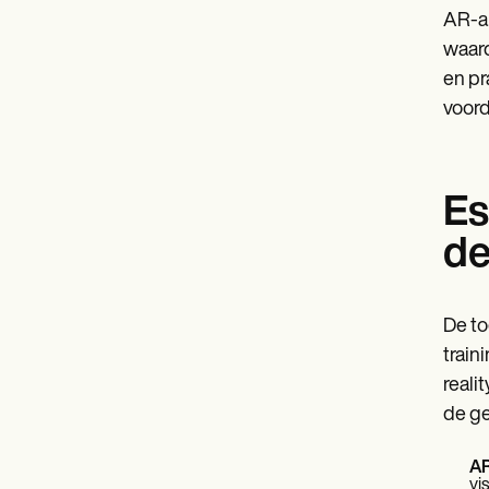
AR-ap
waard
en pr
voord
Es
de
De to
train
reali
de g
AR
vi