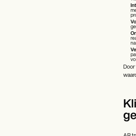
In
me
pr
Vo
ge
On
re
na
Ve
pa
vo
Door 
waard
Kl
ge
AR tr