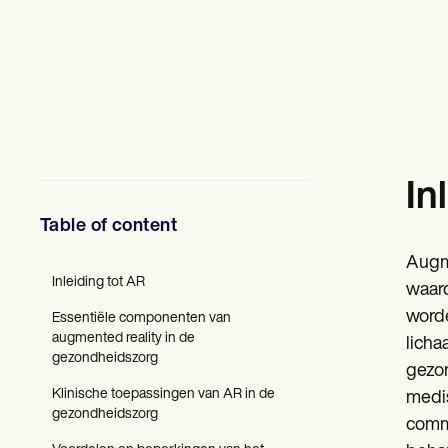
Professionals in de geestelijke gezondheidszorg
Maatschappelijk werkers
Diëtisten en voedingsdeskundigen
Fysiotherapeuten
Psychologen
Verpleegkundigen
Massagetherapeuten
Ergotherapeuten
Resources
In
Blogs
Gidsen met bronnen
Table of content
Vergelijking
App-handleidingen
Augme
Sjablonen
Inleiding tot AR
ICD-codes
waard
Procedure Codes
worde
Essentiële componenten van
Superbill-sjabloon
augmented reality in de
licha
SOAP-notitiesjabloon
gezondheidszorg
Sjabloon voor behandelplan
gezon
Informed Consent Form
Klinische toepassingen van AR in de
medis
Social Work Treatment Plans
gezondheidszorg
commu
DAR Note Template