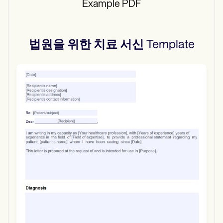
Example PDF
법원을 위한 치료 서신
Template
Use Template
Download