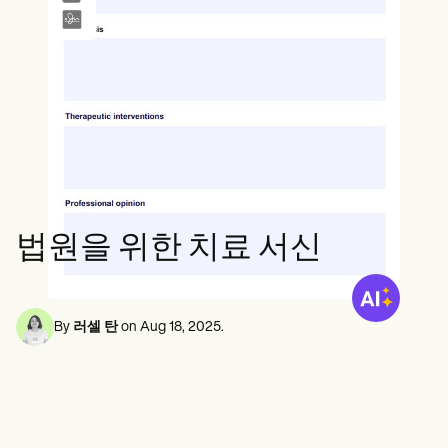
정신 건강 전문가
Life coaches
Insurance claims
Speech therapists
사회 복지사
Massage therapists
영양사 및 영양사
Personal trainers
물리 치료사
심리학자
간호사
마사지 테라피스트
작업 치료사
Resources
블로그
리소스 가이드
비교
법원을 위한 치료 서신
앱 가이드
템플릿
신분증 코드
Procedure Codes
By
러셀 탄
on
Aug 18, 2025
.
슈퍼빌 템플릿
비누 노트 템플릿
치료 계획 템플릿
Informed Consent Form
Social Work Treatment Plans
DAR Note Template