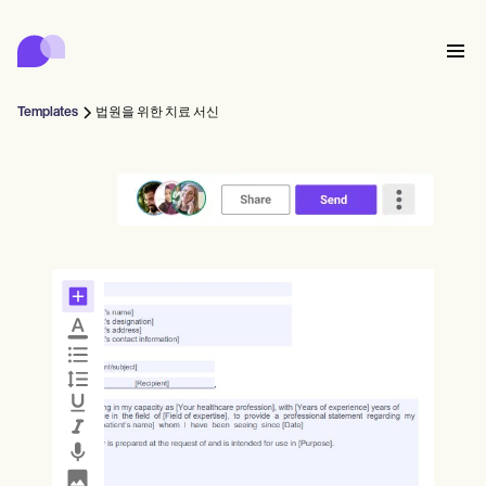
Carepatron
Product
스케줄링
문서화
환자 포털
Templates
법원을 위한 치료 서신
건강 기록
Features
대금 청구
규정 준수
Who we're for
온라인 양식
연결
리마인더
결제
케어
Behavioral
일정
원격 의료
Online booking
임상 노트
Medical
완료
Counselors
상담
실무 관리
Automatic reminders
Mental health
Allied
Community
Telehealth video
Dentists
치료
솔로 프랙티셔너
메시지
Psychologists
In session notes
Get started for free
Nurse practitioners
병원 관리
Wellness
신규 실무자
Dietitians
ePrescribe
Client messaging
Therapists
NEW
Nurses
팀
기록
규정 준수 및 보안
Nutritionists
Treatment plans
Book a demo
SMS and email
Acupuncturists
카운슬러
Physicians
AI Scribe
Occupational therapists
코치
Carepatron AI
Chiropractors
청구
Psychiatrists
로그인
음성 언어 병리학자
Clinical notes
Physical therapists
Health coaches
Invoicing and payments
전체 워크플로우 보기
척추 지압 요법사
Social workers