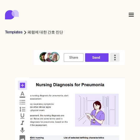
Carepatron
Product
스케줄링
문서화
환자 포털
Templates
폐렴에 대한 간호 진단
건강 기록
Features
대금 청구
규정 준수
Who we're for
온라인 양식
연결
리마인더
결제
케어
Behavioral
일정
원격 의료
Online booking
임상 노트
Medical
완료
Counselors
상담
실무 관리
Automatic reminders
Mental health
Allied
Community
Telehealth video
Dentists
치료
솔로 프랙티셔너
메시지
Psychologists
In session notes
Get started for free
Nurse practitioners
병원 관리
Wellness
신규 실무자
Dietitians
ePrescribe
Client messaging
Therapists
NEW
Nurses
팀
기록
규정 준수 및 보안
Nutritionists
Treatment plans
Book a demo
SMS and email
Acupuncturists
카운슬러
Physicians
AI Scribe
Occupational therapists
코치
Carepatron AI
Chiropractors
청구
Psychiatrists
로그인
음성 언어 병리학자
Clinical notes
Physical therapists
Health coaches
Invoicing and payments
전체 워크플로우 보기
척추 지압 요법사
Social workers