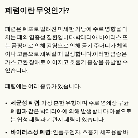
Patient Visit Summary Template
Help Center
폐렴이란 무엇인가?
Demos
Training Hub
Webinars
폐렴은 폐포로 알려진 미세한 기낭에 주로 영향을 미
Switch to Carepatron
Become a Partner
치는 폐의 염증성 질환입니다.박테리아, 바이러스 또
Pricing
는 곰팡이로 인해 감염으로 인해 공기 주머니가 체액
Why Carepatron?
이나 고름으로 채워질 때 발생합니다.이러한 염증은
Login
Get started
가스 교환 장애로 이어지고 호흡기 증상을 유발할 수
있습니다.
폐렴에는 여러 종류가 있습니다.
세균성 폐렴
: 가장 흔한 유형이며 주로 연쇄상 구균
폐렴과 같은 박테리아에 의해 발생합니다.아형으로
는 엽성 폐렴과 기관지 폐렴이 있습니다.
바이러스성 폐렴
:
인플루엔자, 호흡기 세포융합 바