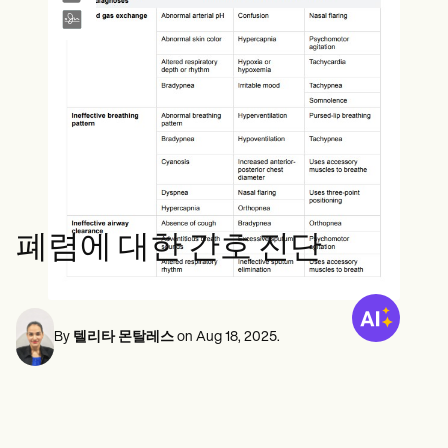
정신 건강 전문가
Life coaches
Insurance claims
Speech therapists
사회 복지사
Massage therapists
영양사 및 영양사
Personal trainers
물리 치료사
심리학자
간호사
마사지 테라피스트
작업 치료사
Resources
블로그
리소스 가이드
비교
폐렴에 대한 간호 진단
앱 가이드
템플릿
신분증 코드
Procedure Codes
슈퍼빌 템플릿
By
텔리타 몬탈레스
on
Aug 18, 2025
.
비누 노트 템플릿
치료 계획 템플릿
Informed Consent Form
Social Work Treatment Plans
DAR Note Template