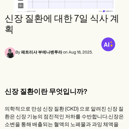
정신 건강 전문가
Life coaches
Insurance claims
Speech therapists
사회 복지사
Massage therapists
영양사 및 영양사
신장 질환에 대한 7일 식사 계
Personal trainers
물리 치료사
심리학자
획
간호사
마사지 테라피스트
작업 치료사
Resources
By
패트리샤 부에나벤투라
on
Aug 18, 2025
.
블로그
리소스 가이드
비교
앱 가이드
템플릿
신분증 코드
Procedure Codes
신장 질환이란 무엇입니까?
슈퍼빌 템플릿
비누 노트 템플릿
치료 계획 템플릿
의학적으로 만성 신장 질환 (CKD) 으로 알려진 신장 질
Informed Consent Form
환은 신장 기능의 점진적인 저하를 수반합니다.신장은
Social Work Treatment Plans
DAR Note Template
소변을 통해 배출되는 혈액의 노폐물과 과잉 체액을