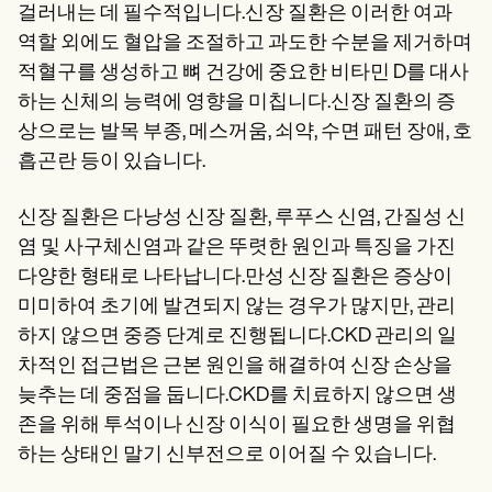
Patient Visit Summary Template
걸러내는 데 필수적입니다.신장 질환은 이러한 여과
Help Center
역할 외에도 혈압을 조절하고 과도한 수분을 제거하며
Demos
Training Hub
적혈구를 생성하고 뼈 건강에 중요한 비타민 D를 대사
Webinars
하는 신체의 능력에 영향을 미칩니다.신장 질환의 증
Switch to Carepatron
상으로는 발목 부종, 메스꺼움, 쇠약, 수면 패턴 장애, 호
Become a Partner
Pricing
흡곤란 등이 있습니다.
Why Carepatron?
Login
신장 질환은 다낭성 신장 질환, 루푸스 신염, 간질성 신
Get started
염 및 사구체신염과 같은 뚜렷한 원인과 특징을 가진
다양한 형태로 나타납니다.만성 신장 질환은 증상이
미미하여 초기에 발견되지 않는 경우가 많지만, 관리
하지 않으면 중증 단계로 진행됩니다.CKD 관리의 일
차적인 접근법은 근본 원인을 해결하여 신장 손상을
늦추는 데 중점을 둡니다.CKD를 치료하지 않으면 생
존을 위해 투석이나 신장 이식이 필요한 생명을 위협
하는 상태인 말기 신부전으로 이어질 수 있습니다.