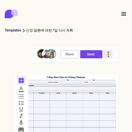
Carepatron
Product
스케줄링
문서화
환자 포털
Templates
신장 질환에 대한 7일 식사 계획
건강 기록
Features
대금 청구
규정 준수
Who we're for
온라인 양식
연결
리마인더
결제
케어
Behavioral
일정
원격 의료
Online booking
임상 노트
Medical
완료
Counselors
상담
실무 관리
Automatic reminders
Mental health
Allied
Community
Telehealth video
Dentists
치료
솔로 프랙티셔너
메시지
Psychologists
In session notes
Get started for free
Nurse practitioners
병원 관리
Wellness
신규 실무자
Dietitians
ePrescribe
Client messaging
Therapists
NEW
Nurses
팀
기록
규정 준수 및 보안
Nutritionists
Treatment plans
Book a demo
SMS and email
Acupuncturists
카운슬러
Physicians
AI Scribe
Occupational therapists
코치
Carepatron AI
Chiropractors
청구
Psychiatrists
로그인
음성 언어 병리학자
Clinical notes
Physical therapists
Health coaches
Invoicing and payments
전체 워크플로우 보기
척추 지압 요법사
Social workers