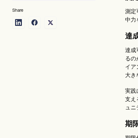
Share
測定
中力
達
達成
るの
イア
大き
実践
支え
ュニ
期