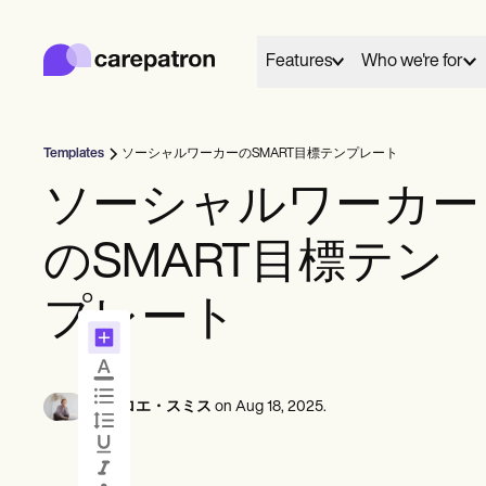
Carepatron
Product
スケジューリング
Features
Who we're for
ドキュメンテーション
患者ポータル
健康記録
請求
Templates
ソーシャルワーカーのSMART目標テンプレート
コンプライアンス
01
02
Behavioral
Medical
Allied
オンラインフォーム
ソーシャルワーカー
つながる
ケア
リマインダー
Counselors
Dentists
Dietit
支払い
Everyone has a story to tell, and here we share and
Mental health
Nurse practitioners
Nutrit
のSMART目標テン
遠隔医療
celebrate those who chose care as their life's work.
Psychologists
Nurses
Occup
クリニカルノート
プラクティス・マネジメント
Therapists
Physicians
therap
プレート
スケジュール
会う
Community
These are their words, their work and we're grateful
Psychiatrists
Physic
ソロプラクティショナー
Online booking
Telehealth 
to share them.
Social
新規開業医
Automatic reminders
In session n
チーム
Speec
View customer stories
カウンセラー
By
クロエ・スミス
on
Aug 18, 2025
.
コーチ
メッセージ
記録する
音声言語病理学者
See all profession types
Client messaging
AI Scribe
カイロプラクター