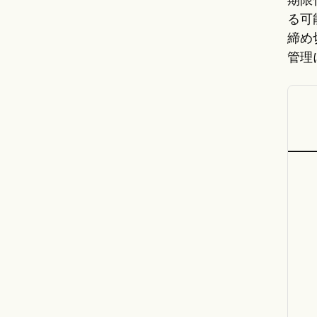
期限
る可
締め
管理