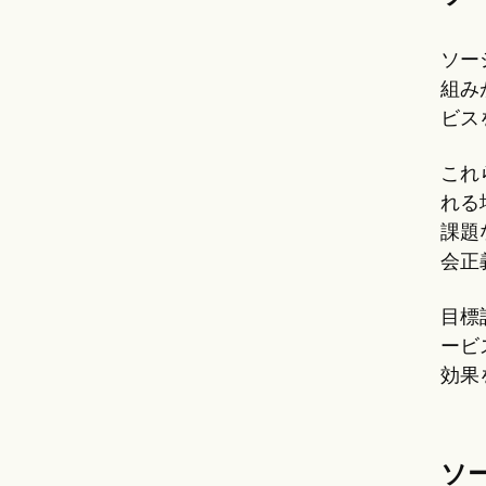
ソー
組み
ビス
これ
れる
課題
会正
目標
ービ
効果
ソ