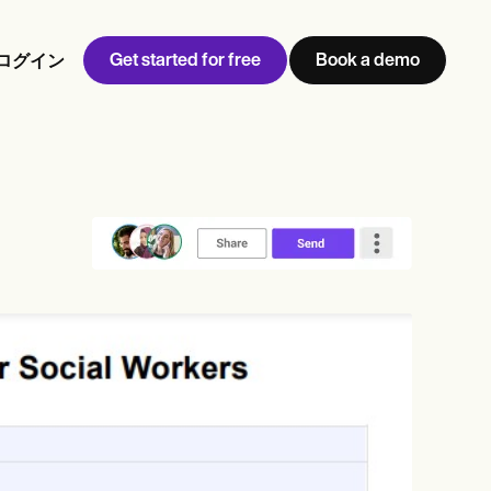
Get started for free
Book a demo
ログイン
w
Jen built LifeLoong Therapy alongside a demanding finance
 every type of practitioner — find the tools built for
career, with clients across the world.
Grow your business
View Jen’s story
クリニック管理
コンプライアンスとセキュリティ
Carepatron AI
ワークフロー全体を表示