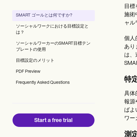
Patient Visit Summary Template
目標
Help Center
Demos
施術
SMART ゴールとは何ですか?
Training Hub
ャル
Webinars
ソーシャルワークにおける目標設定と
Switch to Carepatron
は？
Become a Partner
個人
Pricing
ソーシャルワーカーのSMART目標テン
あり
Why Carepatron?
プレートの使用
は、
Login
目標設定のメリット
Get started
SM
PDF Preview
特
Frequently Asked Questions
具体
報源
ばよ
ワー
Start a free trial
測