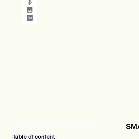
SMS and email
Clinical not
メンタルヘルス専門家
ソーシャルワーカー
栄養士と栄養士
理学療法士
心理学者
看護師
マッサージセラピスト
作業療法士
Resources
ブログ
リソースガイド
比較
アプリガイド
[テンプレート]
ICD コード
Procedure Codes
スーパービルテンプレート
SOAP ノートテンプレート
治療計画テンプレート
Informed Consent Form
SM
Social Work Treatment Plans
DAR Note Template
Table of content