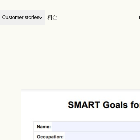
Customer stories
料金
Elizabeth and Dennis handed their billing to Carepatron and gre
03
Wellness
Carepatron works for
My Therapeutic Concepts from five clients to seventy in two
完了する
your specialty.
ians
Acupuncturists
months, without losing their evenings.
ionists
Chiropractors
View Dennis & Elizabeth’s story
Learn more
ational
Health coaches
ists
Life coaches
治療する
al therapists
Massage therapists
video
ePrescribe
NEW
 workers
Personal trainers
otes
Treatment plans
h therapists
請求する
Invoicing and payments