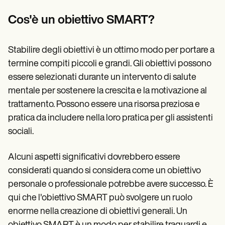
Patient Visit Summary Template
Help Center
Cos'è un obiettivo SMART?
Demos
Training Hub
Webinars
Stabilire degli obiettivi è un ottimo modo per portare a
Switch to Carepatron
Become a Partner
termine compiti piccoli e grandi. Gli obiettivi possono
Pricing
essere selezionati durante un intervento di salute
Why Carepatron?
mentale per sostenere la crescita e la motivazione al
Login
Get started
trattamento. Possono essere una risorsa preziosa e
pratica da includere nella loro pratica per gli assistenti
sociali.
Alcuni aspetti significativi dovrebbero essere
considerati quando si considera come un obiettivo
personale o professionale potrebbe avere successo. È
qui che l'obiettivo SMART può svolgere un ruolo
enorme nella creazione di obiettivi generali. Un