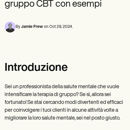
gruppo CBT con esempi
Professionisti della salute mentale
Life coaches
Insurance claims
Speech therapists
Assistenti sociali
Massage therapists
Dietisti e nutrizionisti
Personal trainers
Fisioterapisti
Psicologi
By
Jamie Frew
on
Oct 29, 2024
.
Infermieri
Massaggiatori
Terapisti occupazionali
Resources
Blog
Guide alle risorse
Introduzione
Confronto
Guide alle app
Modelli
Codici ICD
Sei un professionista della salute mentale che vuole
Procedure Codes
intensificare la terapia di gruppo? Se sì, allora sei
Superbill Template
Modello di nota SOAP
fortunato! Se stai cercando modi divertenti ed efficaci
Modello di piano di trattamento
per coinvolgere i tuoi clienti in alcune attività volte a
Informed Consent Form
migliorare la loro salute mentale, sei nel posto giusto.
Social Work Treatment Plans
DAR Note Template