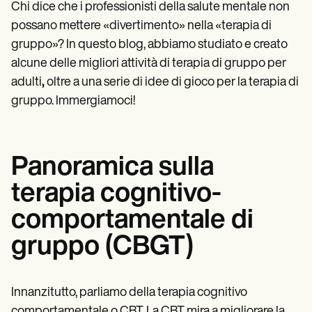
Patient Visit Summary Template
Chi dice che i professionisti della salute mentale non
Help Center
possano mettere «divertimento» nella «terapia di
Demos
Training Hub
gruppo»? In questo blog, abbiamo studiato e creato
Webinars
alcune delle migliori attività di terapia di gruppo per
Switch to Carepatron
adulti
,
oltre a una serie di idee di gioco per la terapia di
Become a Partner
Pricing
gruppo. Immergiamoci!
Why Carepatron?
Login
Get started
Panoramica sulla
terapia cognitivo-
comportamentale di
gruppo (CBGT)
Innanzitutto, parliamo della terapia cognitivo
comportamentale o CBT. La CBT mira a migliorare la