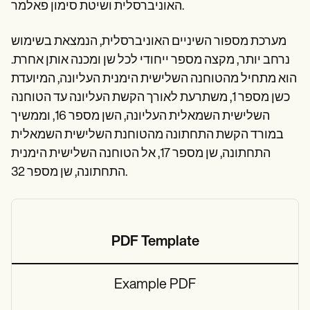
Patient Visit Summary Template
האוניברסלית ושיטת סימון פאלמר.
Help Center
Demos
מערכת מספור השיניים האוניברסלית, הנמצאת בשימוש
Training Hub
Webinars
נרחב יותר, מקצה מספר ייחודי לכל שן ומכנה אותן אחרת.
Switch to Carepatron
הוא מתחיל מהטוחנה השלישית הימנית העליונה, המיועדת
Become a Partner
כשן מספר 1, משתרעת לאורך הקשת העליונה עד הטוחנה
Pricing
Why Carepatron?
השלישית השמאלית העליונה, השן מספר 16, וממשיך
Login
במורד הקשת התחתונה מהטוחנת השלישית השמאלית
Get started
התחתונה, שן מספר 17, אל הטוחנה השלישית הימנית
התחתונה, שן מספר 32.
PDF Template
Example PDF