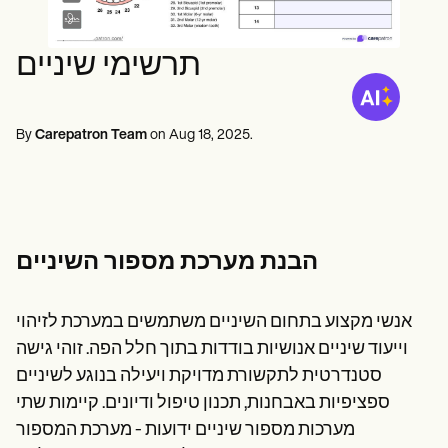
Life coaches
אנשי מקצוע בתחום בריאות הנפש
Insurance claims
Speech therapists
עובדים סוציאליים
Massage therapists
דיאטנים ותזונאים
תרשימי שיניים
Personal trainers
פיזיותרפיסטים
פסיכולוגים
אחיות
מטפלים בעיסוי
By
Carepatron Team
on
Aug 18, 2025
.
מרפאים בעיסוק
Resources
בלוגים
מדריכי משאבים
השוואה
מדריכי אפליקציות
הבנת מערכת מספור השיניים
תבניות
קודי ICD
Procedure Codes
אנשי מקצוע בתחום השיניים משתמשים במערכת לזיהוי
Superbill Template
וייעוד שיניים אנושיות בודדות בתוך חלל הפה. זוהי גישה
תבנית הערות SOAP
תבנית תוכנית טיפול
סטנדרטית לתקשורת מדויקת ויעילה בנוגע לשיניים
Informed Consent Form
ספציפיות באבחנות, תכנון טיפול ודיונים. קיימות שתי
Social Work Treatment Plans
מערכות מספור שיניים ידועות - מערכת המספור
DAR Note Template