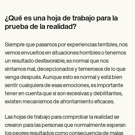
Patient Visit Summary Template
Help Center
Demos
¿Qué es una hoja de trabajo para la
Training Hub
Webinars
prueba de la realidad?
Switch to Carepatron
Become a Partner
Pricing
Siempre que pasamos por experiencias terribles, nos
Why Carepatron?
vemos envueltos en situaciones horribles o tenemos
Login
Get started
un resultado desfavorable, es normal que nos
sintamos mal, decepcionados y temerosos de lo que
venga después. Aunque esto es normal y está bien
sentir cualquiera de esas emociones, es importante
tener en cuenta que si son excesivas y debilitantes,
existen mecanismos de afrontamiento eficaces.
Las hojas de trabajo para comprobar la realidad se
crearon para las personas que normalmente esperan
los peores resultados como consecuencia de malas