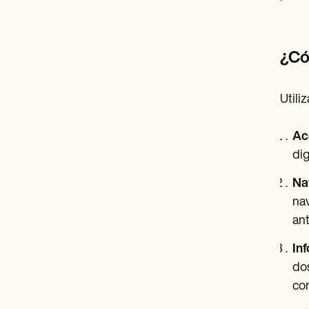
¿Có
Utili
Ac
dig
Na
nav
ant
Inf
dos
co