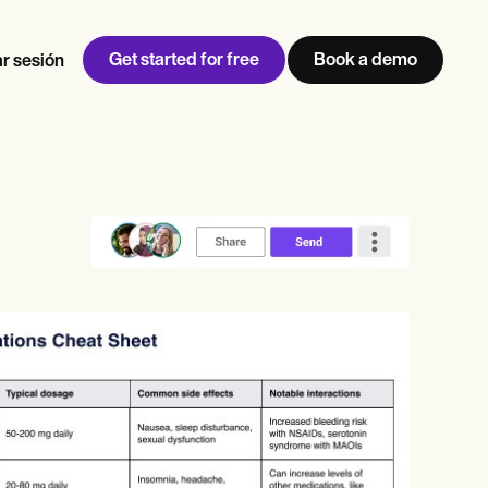
Get started for free
Book a demo
ar sesión
w
Jen built LifeLoong Therapy alongside a demanding finance
 every type of practitioner — find the tools built for
career, with clients across the world.
Grow your business
View Jen’s story
Gestión de consultas
Cumplimiento y seguridad
IA de Carepatron
Ver el flujo de trabajo completo