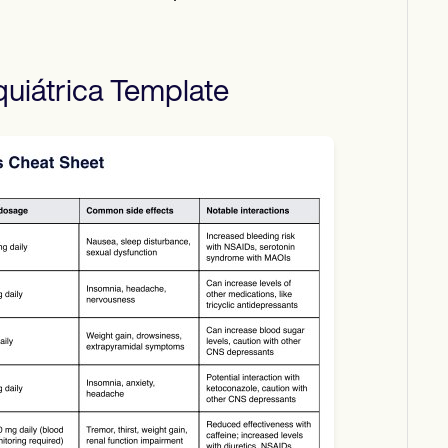
uiátrica
Template
Download