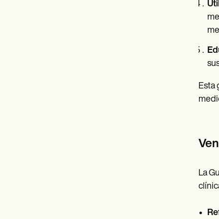
Uti
med
me
Ed
sus
Esta 
medic
Vent
La Gu
clíni
Re