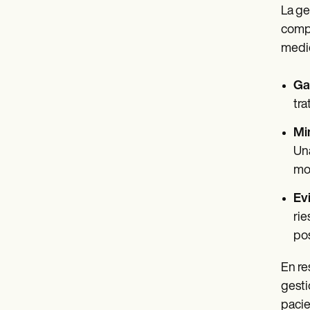
La ge
compl
medic
Gar
tra
Mi
Una
mol
Ev
rie
pos
En re
gesti
pacie