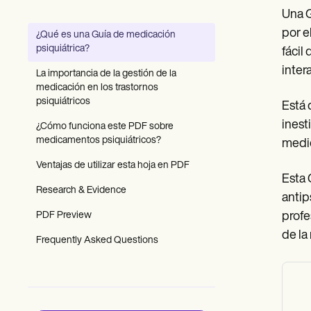
Patient Visit Summary Template
Una G
Help Center
Demos
por e
¿Qué es una Guía de medicación
Training Hub
psiquiátrica?
fácil
Webinars
Switch to Carepatron
inter
La importancia de la gestión de la
Become a Partner
medicación en los trastornos
Pricing
psiquiátricos
Está 
Why Carepatron?
inest
Login
¿Cómo funciona este PDF sobre
Get started
medicamentos psiquiátricos?
medi
Ventajas de utilizar esta hoja en PDF
Esta 
Research & Evidence
antip
PDF Preview
profe
de la
Frequently Asked Questions