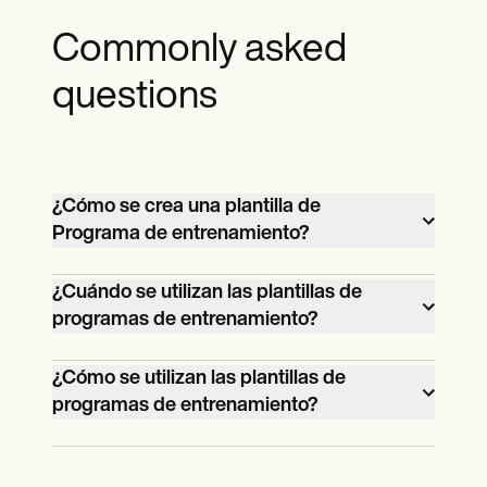
Commonly asked
questions
¿Cómo se crea una plantilla de
Programa de entrenamiento?
Seleccione una plantilla que se adapte a
¿Cuándo se utilizan las plantillas de
su deporte y, a continuación,
programas de entrenamiento?
personalícela para incluir actividades y
Las plantillas de programas de
ejercicios específicos.
¿Cómo se utilizan las plantillas de
entrenamiento se utilizan en el
programas de entrenamiento?
entrenamiento deportivo, especialmente
Las plantillas de programas de
en deportes de equipo como el fútbol y
entrenamiento se utilizan para planificar y
el baloncesto.