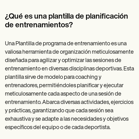
Patient Visit Summary Template
Help Center
Demos
¿Qué es una plantilla de planificación
Training Hub
de entrenamientos?
Webinars
Switch to Carepatron
Become a Partner
Una Plantilla de programa de entrenamiento es una
Pricing
Why Carepatron?
valiosa herramienta de organización meticulosamente
Login
diseñada para agilizar y optimizar las sesiones de
Get started
entrenamiento en diversas disciplinas deportivas. Esta
plantilla sirve de modelo para coaching y
entrenadores, permitiéndoles planificar y ejecutar
meticulosamente cada aspecto de una sesión de
entrenamiento. Abarca diversas actividades, ejercicios
y prácticas, garantizando que cada sesión sea
exhaustiva y se adapte a las necesidades y objetivos
específicos del equipo o de cada deportista.