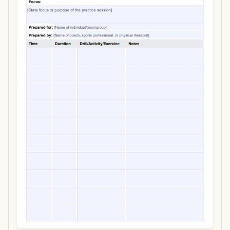
Use Template
Download