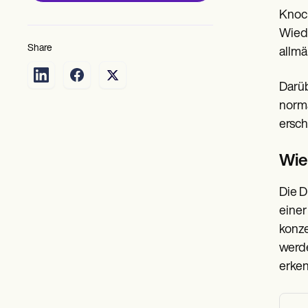
Knoch
Wiede
Share
allmä
Darü
norma
ersch
Wie
Die D
einer
konze
werde
erke