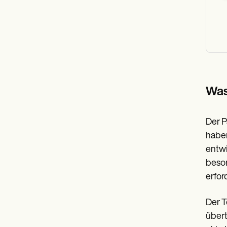
Was
Der P
haben
entwi
beson
erfor
Der T
übert