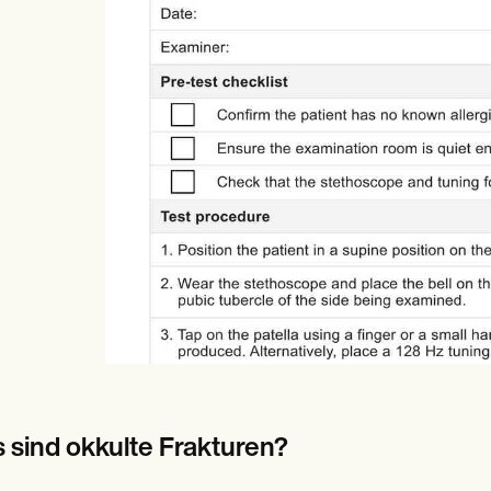
es
Insurance claims
 sind okkulte Frakturen?