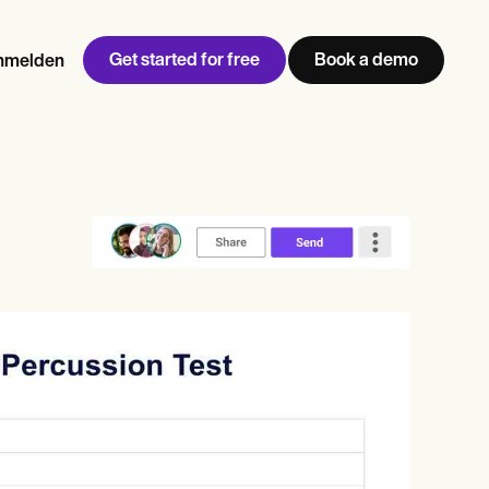
Get started for free
Book a demo
nmelden
w
Jen built LifeLoong Therapy alongside a demanding finance
 every type of practitioner — find the tools built for
n
career, with clients across the world.
Grow your business
View Jen’s story
Praxismanagement
Compliance und Sicherheit
Carepatron AI
Vollständigen Workflow
anzeigen