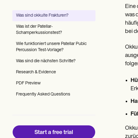
Patient Visit Summary Template
Eine 
Help Center
Demos
was d
Was sind okkulte Frakturen?
Training Hub
häufi
Webinars
Was ist der Patellar-
Switch to Carepatron
bei d
Schamperkussionstest?
Become a Partner
Pricing
Wie funktioniert unsere Patellar Pubic
Okkul
Why Carepatron?
Percussion Test-Vorlage?
ausge
Login
Was sind die nächsten Schritte?
Get started
folge
Research & Evidence
Hü
PDF Preview
Erk
Frequently Asked Questions
Ha
Fü
Okkul
Start a free trial
zurüc