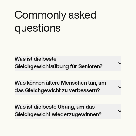
Commonly asked
questions
Was ist die beste
Gleichgewichtsübung für Senioren?
Die beste Gleichgewichtsübung für
Was können ältere Menschen tun, um
Senioren ist die Einzelbein-Balance, die
das Gleichgewicht zu verbessern?
zur Verbesserung der Stabilität und zur
Ältere Menschen können das
Stärkung der Beinmuskulatur beiträgt.
Was ist die beste Übung, um das
Gleichgewicht verbessern, indem sie
Gleichgewicht wiederzugewinnen?
eine Vielzahl von Übungen wie Tai Chi,
Die beste Übung zur Wiederherstellung
Yoga und Krafttraining in ihre Routine
des Gleichgewichts hängt von den
integrieren.