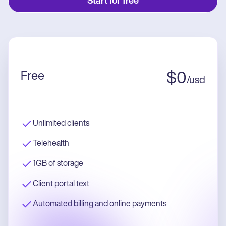
Start for free
Free
$
0
/
usd
Unlimited clients
Telehealth
1GB of storage
Client portal text
Automated billing and online payments