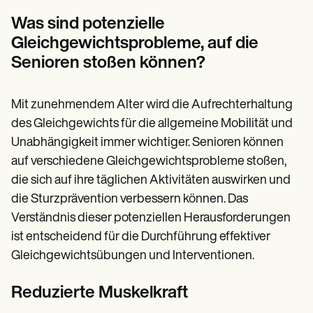
Patient Visit Summary Template
Help Center
Was sind potenzielle
Demos
Gleichgewichtsprobleme, auf die
Training Hub
Webinars
Senioren stoßen können?
Switch to Carepatron
Become a Partner
Pricing
Mit zunehmendem Alter wird die Aufrechterhaltung
Why Carepatron?
des Gleichgewichts für die allgemeine Mobilität und
Login
Get started
Unabhängigkeit immer wichtiger. Senioren können
auf verschiedene Gleichgewichtsprobleme stoßen,
die sich auf ihre täglichen Aktivitäten auswirken und
die Sturzprävention verbessern können. Das
Verständnis dieser potenziellen Herausforderungen
ist entscheidend für die Durchführung effektiver
Gleichgewichtsübungen und Interventionen.
Reduzierte Muskelkraft