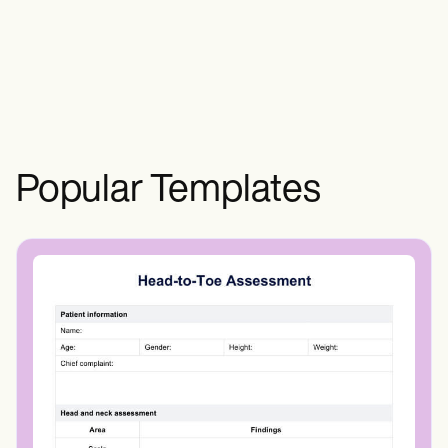
aktiviteter såsom at gå eller klatre trapper
uden vanskeligheder eller
begrænsninger.
Popular Templates