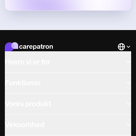
Languag
Hvem vi er for
Funktioner
Vores produkt
Virksomhed