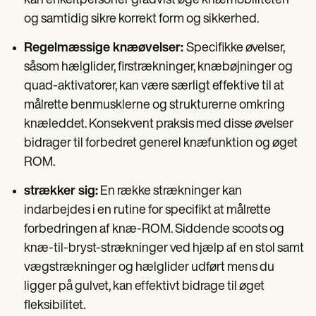
kan enkeltpersoner gradvist øge knæmobiliteten
og samtidig sikre korrekt form og sikkerhed.
Regelmæssige knæøvelser:
Specifikke øvelser,
såsom hælglider, firstrækninger, knæbøjninger og
quad-aktivatorer, kan være særligt effektive til at
målrette benmusklerne og strukturerne omkring
knæleddet. Konsekvent praksis med disse øvelser
bidrager til forbedret generel knæfunktion og øget
ROM.
strækker sig:
En række strækninger kan
indarbejdes i en rutine for specifikt at målrette
forbedringen af knæ-ROM. Siddende scoots og
knæ-til-bryst-strækninger ved hjælp af en stol samt
vægstrækninger og hælglider udført mens du
ligger på gulvet, kan effektivt bidrage til øget
fleksibilitet.