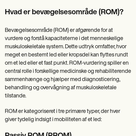
Patient Visit Summary Template
Help Center
Hvad er bevægelsesområde (ROM)?
Demos
Training Hub
Webinars
Bevægelsesområde (ROM) er afgørende for at
Switch to Carepatron
Become a Partner
vurdere og forstå kapaciteterne i det menneskelige
Pricing
muskuloskeletale system. Dette udtryk omfatter, hvor
Why Carepatron?
meget en bestemt led eller kropsdel kan flyttes rundt
Login
Get started
om et led eller et fast punkt. ROM-vurdering spiller en
central rolle i forskellige medicinske og rehabiliterende
sammenhænge og hjælper med diagnosticering,
behandling og overvågning af muskuloskeletale
tilstande.
ROM er kategoriseret i tre primære typer, der hver
giver tydelig indsigt i mobiliteten af et led: