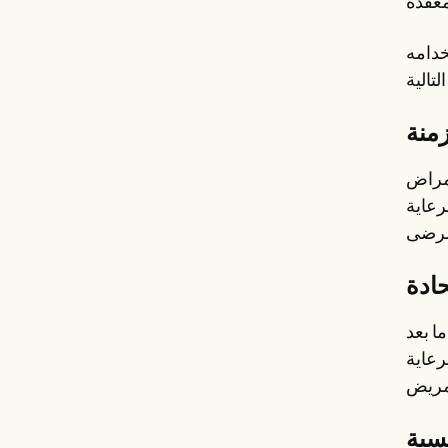
خدامه
زمنة
أمراض
رعاية
حادة
ا بعد
رعاية
فسية