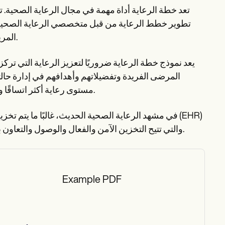
تعد خطة الرعاية أداة مهمة في مجال الرعاية الصحية. 
تطوير خطط الرعاية من قبل متخصصي الرعاية الصحية ا
المريض وأهدافه وتدخلاته لضمان رعاية متسقة ومناسبة تركز على المريض.
يعد نموذج خطة الرعاية ضروريًا لتعزيز الرعاية التي تر
المرضى الفريدة وتفضيلاتهم وأهدافهم في إدارة حالت
مستوى رعاية أكثر اتساقًا وملاءمة وفعالية، مما يؤدي في النهاية إلى نتائج أفضل للمرضى ورضاهم.
في مشهد الرعاية الصحية الحديث، غالبًا ما يتم تخزين
أو تطبيقات خطط الرعاية، مثل Carepatron، والتي تتيح التخزين الآمن والفعال والوصول والتعاون بين فريق الرعاية الصحية.
Example PDF