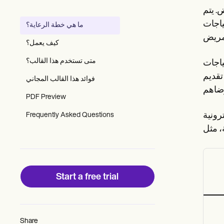
Patient Visit Summary Template
. يتم
Help Center
Demos
ياجات
ما هي خطة الرعاية؟
Training Hub
Webinars
كيف يعمل؟
Switch to Carepatron
Become a Partner
متى تستخدم هذا القالب؟
ياجات
Pricing
تقديم
فوائد هذا القالب المجاني
Why Carepatron?
Login
PDF Preview
Get started
(EHR)
Frequently Asked Questions
Start a free trial
Share