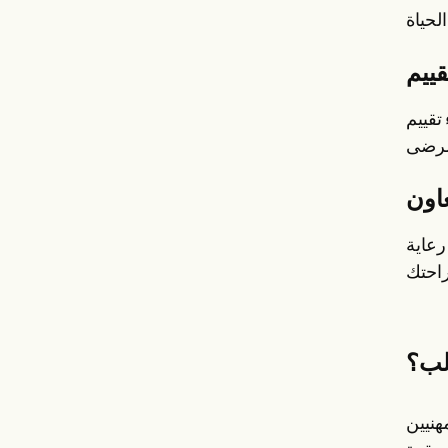
تقييم
رعاية
لب؟
هنيين