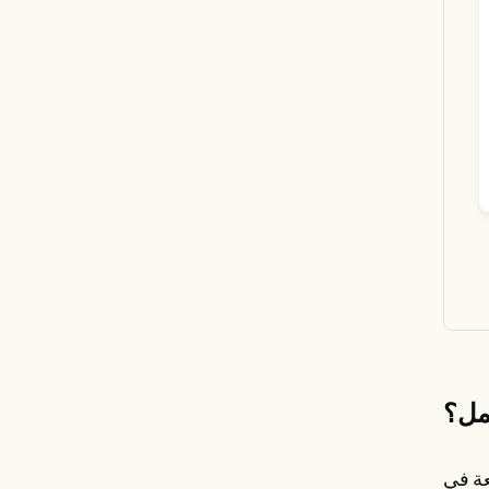
مل؟
عة في