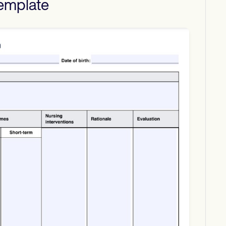
emplate
Download