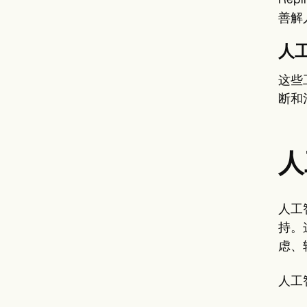
Re
善解
人
这些
断和
人
人工
持。
虑、
人工