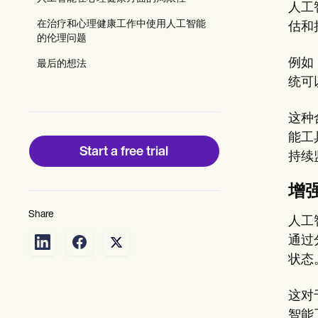
Patient Visit Summary Template
人工
Help Center
在治疗和心理健康工作中使用人工智能
估和
Demos
的伦理问题
Training Hub
Webinars
例如
最后的想法
Switch to Carepatron
统可
Become a Partner
Pricing
Why Carepatron?
这种
Login
能工
Get started
Start a free trial
持续
增
Share
人工
通过
状态
这对
智能