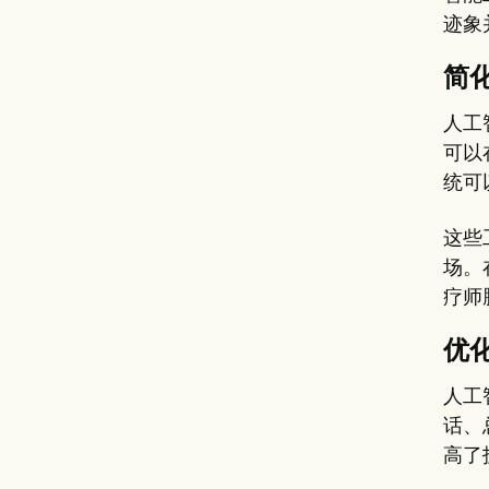
迹象
简
人工
可以
统可
这些
场。
疗师
优化
人工
话、
高了