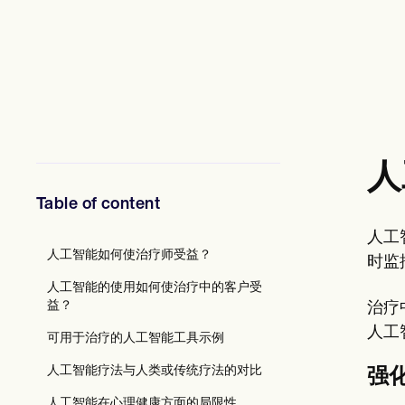
心理健康专业人员
社会工作者
营养师和营养师
物理治疗师
心理学家
护士
按摩治疗师
职业治疗师
Resources
人
博客
资源指南
Table of content
对比
应用程序指南
人工
模板
人工智能如何使治疗师受益？
ICD 代码
时监
Procedure Codes
人工智能的使用如何使治疗中的客户受
超级账单模板
益？
治疗
SOAP 笔记模板
人工
治疗计划模板
可用于治疗的人工智能工具示例
Informed Consent Form
Social Work Treatment Plans
人工智能疗法与人类或传统疗法的对比
强
DAR Note Template
人工智能在心理健康方面的局限性