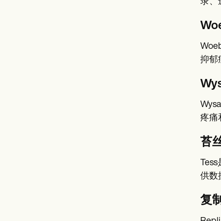
录、
Wo
Wo
抑郁
Wy
Wy
疼痛
苔
Te
供数
复