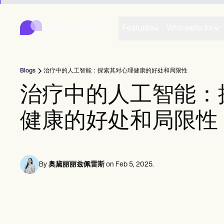
Carepatron
Product
日程安排
Features
Who we're for
文档
患者门户
健康记录
账单
Blogs
治疗中的人工智能：探索其对心理健康的好处和局限性
合规性
在线表格
治疗中的人工智能：
提醒
付款
健康的好处和局限性
远程医疗
临床笔记
实践管理
Community
个人从业者
By
奥黛丽丽兹佩雷斯
on
Feb 5, 2025
.
新从业者
球队
辅导员
教练
言语病理学家
脊椎按摩师