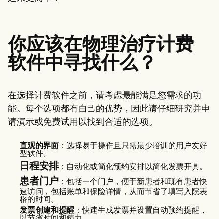
Patient Visit Summary Template
Help Center
Demos
Training Hub
Webinars
你应该在物理治疗计费
Switch to Carepatron
软件中寻找什么？
Become a Partner
Pricing
Why Carepatron?
Login
在选择计费软件之前，请考虑最能满足您需求的功
Get started
能。每个选项都有自己的优势，因此请仔细研究并申
请演示或免费试用以找到合适的选项。
直观的界面
：选择易于操作且只需最少培训的用户友好
型软件。
日程安排
：自动化或简化预约安排以简化发票开具。
患者门户
：包括一个门户，便于新患者和现有患者快
速访问，包括账单和保险详情，从而节省了填写入院表
格的时间。
发票创建和提醒
：快速生成发票并设置自动预约提醒，
以节省时间和精力。