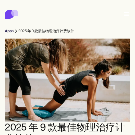
Carepatron
Product
日程安排
文档
患者门户
Apps
2025 年 9 款最佳物理治疗计费软件
健康记录
Features
账单
合规性
Who we're for
在线表格
连接
提醒
付款
关怀
Behavioral
日程安排
远程医疗
Online booking
临床笔记
Medical
完成
Counselors
会面
实践管理
Automatic reminders
Mental health
Allied
Community
Telehealth video
Dentists
治疗
个人从业者
消息
Psychologists
In session notes
Get started for free
Nurse practitioners
诊所管理
Wellness
新从业者
Dietitians
ePrescribe
Client messaging
Therapists
NEW
Nurses
球队
记录
合规与安全
Nutritionists
Treatment plans
Book a demo
SMS and email
Acupuncturists
辅导员
Physicians
AI Scribe
Occupational therapists
教练
Carepatron AI
Chiropractors
账单
Psychiatrists
登录
言语病理学家
Clinical notes
2025 年 9 款最佳物理治疗计
Physical therapists
Health coaches
Invoicing and payments
查看完整工作流程
脊椎按摩师
Social workers