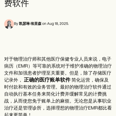
费软件
心理健康专业人员
Life coaches
Insurance claims
Speech therapists
社会工作者
Massage therapists
营养师和营养师
Personal trainers
物理治疗师
心理学家
By
凯瑟琳·埃里森
on
Aug 18, 2025
.
护士
按摩治疗师
职业治疗师
Resources
博客
资源指南
对于物理治疗师和其他医疗保健专业人员来说，电子
对比
应用程序指南
病历（EMR）等可靠的系统对于维护准确的物理治疗
模板
文件和加强患者护理至关重要。但是，除了存储医疗
ICD 代码
正确的医疗账单软件
记录外，
简化运营，确保及
Procedure Codes
超级账单模板
时付款和有效的业务管理。最好的物理治疗软件通过
SOAP 笔记模板
自动执行基本任务来简化计费并缓解常见的计费挑
治疗计划模板
Informed Consent Form
战，从而使您免于账单上的麻烦。无论您是从事职业
Social Work Treatment Plans
治疗还是管理诊所，选择理想的物理治疗EMR都比看
DAR Note Template
起来更简单！