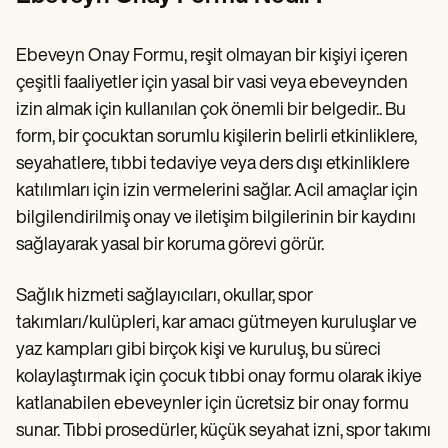
Patient Visit Summary Template
Help Center
Demos
Ebeveyn Onay Formu, reşit olmayan bir kişiyi içeren
Training Hub
Webinars
çeşitli faaliyetler için yasal bir vasi veya ebeveynden
Switch to Carepatron
izin almak için kullanılan çok önemli bir belgedir.. Bu
Become a Partner
form, bir çocuktan sorumlu kişilerin belirli etkinliklere,
Pricing
Why Carepatron?
seyahatlere, tıbbi tedaviye veya ders dışı etkinliklere
Login
katılımları için izin vermelerini sağlar. Acil amaçlar için
Get started
bilgilendirilmiş onay ve iletişim bilgilerinin bir kaydını
sağlayarak yasal bir koruma görevi görür.
Sağlık hizmeti sağlayıcıları, okullar, spor
takımları/kulüpleri, kar amacı gütmeyen kuruluşlar ve
yaz kampları gibi birçok kişi ve kuruluş, bu süreci
kolaylaştırmak için çocuk tıbbi onay formu olarak ikiye
katlanabilen ebeveynler için ücretsiz bir onay formu
sunar. Tıbbi prosedürler, küçük seyahat izni, spor takımı