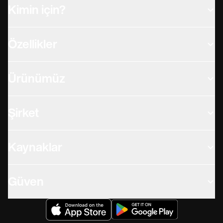
Kimin için?
Özellikler
Ürünümüz
Şirket
Kaynaklar
Güven