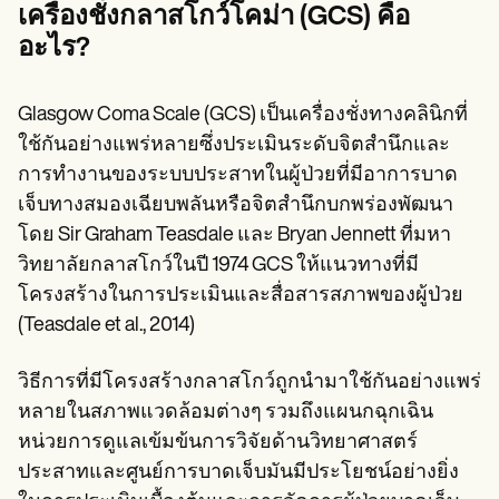
Patient Visit Summary Template
เครื่องชั่งกลาสโกว์โคม่า (GCS) คือ
Help Center
อะไร?
Demos
Training Hub
Webinars
Switch to Carepatron
Glasgow Coma Scale (GCS) เป็นเครื่องชั่งทางคลินิกที่
Become a Partner
ใช้กันอย่างแพร่หลายซึ่งประเมินระดับจิตสำนึกและ
Pricing
การทำงานของระบบประสาทในผู้ป่วยที่มีอาการบาด
Why Carepatron?
Login
เจ็บทางสมองเฉียบพลันหรือจิตสำนึกบกพร่องพัฒนา
Get started
โดย Sir Graham Teasdale และ Bryan Jennett ที่มหา
วิทยาลัยกลาสโกว์ในปี 1974 GCS ให้แนวทางที่มี
โครงสร้างในการประเมินและสื่อสารสภาพของผู้ป่วย
(Teasdale et al., 2014)
วิธีการที่มีโครงสร้างกลาสโกว์ถูกนำมาใช้กันอย่างแพร่
หลายในสภาพแวดล้อมต่างๆ รวมถึงแผนกฉุกเฉิน
หน่วยการดูแลเข้มข้นการวิจัยด้านวิทยาศาสตร์
ประสาทและศูนย์การบาดเจ็บมันมีประโยชน์อย่างยิ่ง