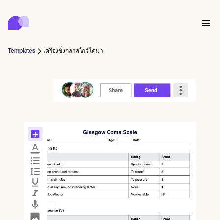
Carepatron
Product
การจัดตารางเวลา
เอกสาร
พอร์ทัลคนไข้
Templates
เครื่องชั่งกลาสโกว์โคมา
บันทึกสุขภาพ
Features
การเรียกเก็บเงิน
การปฏิบัติตาม
Who we're for
แบบฟอร์มออนไลน์
เชื่อมต่อ
การแจ้งเตือน
การชำระเงิน
การดูแล
Behavioral
ตารางนัดหมาย
เทเลเฮลท์
Online booking
หมายเหตุทางคลินิก
Medical
เสร็จสิ้น
Counselors
พบปะ
การจัดการฝึก
Automatic reminders
Mental health
Allied
Community
Telehealth video
Dentists
รักษา
ผู้ฝึกฝนคนเดียว
ข้อความ
Psychologists
In session notes
Get started for free
Nurse practitioners
การจัดการสถานพยาบาล
Wellness
ผู้ปฏิบัติงานใหม่
Dietitians
ePrescribe
Client messaging
Therapists
NEW
Nurses
ทีม
บันทึก
การปฏิบัติตามข้อกำหนดและความปลอดภัย
Nutritionists
Treatment plans
Book a demo
SMS and email
Acupuncturists
ที่ปรึกษา
Physicians
AI Scribe
Occupational therapists
โค้ช
Carepatron AI
Chiropractors
เรียกเก็บเงิน
Psychiatrists
เข้าสู่ระบบ
นักพยาธิวิทยาภาษา
Clinical notes
Physical therapists
Health coaches
Invoicing and payments
ดูเวิร์กโฟลว์ทั้งหมด
หมอไคโรแพรคเตอร์
Social workers