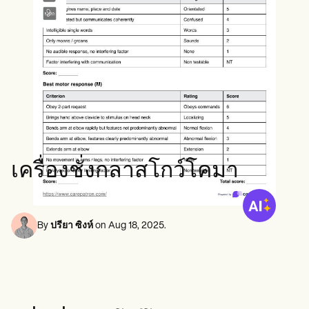
ผู้เชี่ยวชาญด้านสุขภาพจิต
Life coaches
Insurance claims
Speech therapists
นักสังคมสงเคราะห์
Massage therapists
นักโภชนาการและนักโภชนาการ
Personal trainers
นักกายภาพบำบัด
นักจิตวิทยา
พยาบาล
นักนวดบำบัด
นักอาชีวบำบัด
Resources
บล็อก
คู่มือทรัพยากร
เปรียบเทียบ
เครื่องชั่งกลาสโกว์โคมา
คู่มือแอป
เทมเพลต
รหัส ICD
Procedure Codes
By
ปรียา ซิงห์
on
Aug 18, 2025
.
เทมเพลตซูเปอร์บิลล์
แม่แบบหมายเหตุ SOAP
เทมเพลตแผนการรักษา
Informed Consent Form
Social Work Treatment Plans
DAR Note Template