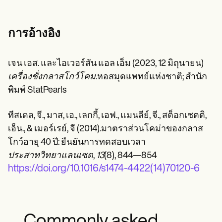
การอ้างอิง
เจน เอส. และไอเวอร์สัน แอล เอ็ม (2023, 12 มิถุนายน)
เครื่องชั่งกลาสโกว์โคม
.หอสมุดแพทย์แห่งชาติ; สำนัก
พิมพ์ StatPearls
ทีสเดล, จี., มาส, เอ., เลกกี้, เอฟ., แมนลีย์, จี., สต็อกเชตติ,
เอ็น., & เมอร์เรย์, จี (2014).มาตราส่วนโคม่าของกลาส
โกว์อายุ 40 ปี: ยืนยันการทดสอบเวลา
ประสาทวิทยาแลนเซต
,
13
(8), 844—854
https://doi.org/10.1016/s1474-4422(14)70120-6