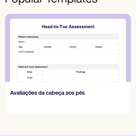
CBT Worksheet for Anxiety