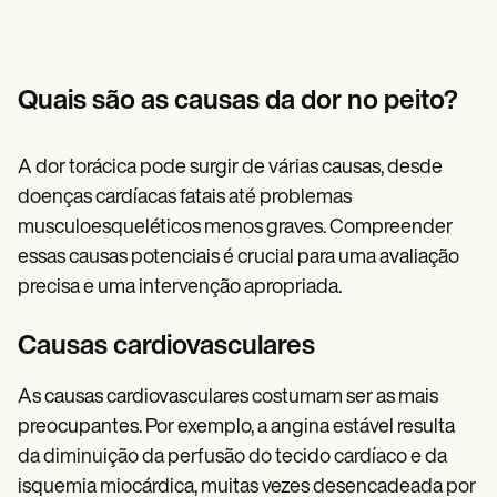
Patient Visit Summary Template
Help Center
Demos
Training Hub
Webinars
Quais são as causas da dor no peito?
Switch to Carepatron
Become a Partner
Pricing
A dor torácica pode surgir de várias causas, desde
Why Carepatron?
doenças cardíacas fatais até problemas
Login
Get started
musculoesqueléticos menos graves. Compreender
essas causas potenciais é crucial para uma avaliação
precisa e uma intervenção apropriada.
Causas cardiovasculares
As causas cardiovasculares costumam ser as mais
preocupantes. Por exemplo, a angina estável resulta
da diminuição da perfusão do tecido cardíaco e da
isquemia miocárdica, muitas vezes desencadeada por