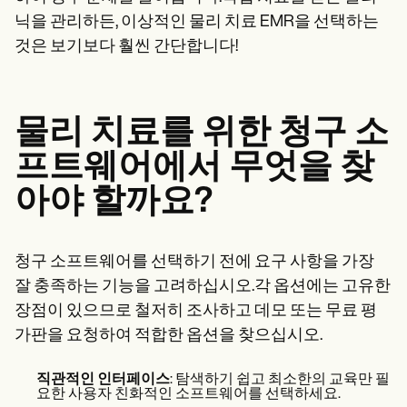
Patient Visit Summary Template
Help Center
닉을 관리하든, 이상적인 물리 치료 EMR을 선택하는
Demos
것은 보기보다 훨씬 간단합니다!
Training Hub
Webinars
Switch to Carepatron
Become a Partner
물리 치료를 위한 청구 소
Pricing
Why Carepatron?
프트웨어에서 무엇을 찾
Login
Get started
아야 할까요?
청구 소프트웨어를 선택하기 전에 요구 사항을 가장
잘 충족하는 기능을 고려하십시오.각 옵션에는 고유한
장점이 있으므로 철저히 조사하고 데모 또는 무료 평
가판을 요청하여 적합한 옵션을 찾으십시오.
직관적인 인터페이스
: 탐색하기 쉽고 최소한의 교육만 필
요한 사용자 친화적인 소프트웨어를 선택하세요.