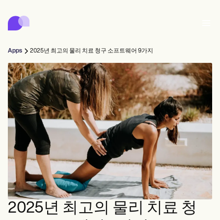
Carepatron
Product
스케줄링
문서화
환자 포털
Apps
2025년 최고의 물리 치료 청구 소프트웨어 9가지
건강 기록
Features
대금 청구
규정 준수
Who we're for
온라인 양식
연결
리마인더
결제
케어
Behavioral
일정
원격 의료
Online booking
임상 노트
Medical
완료
Counselors
상담
실무 관리
Automatic reminders
Mental health
Allied
Community
Telehealth video
Dentists
치료
솔로 프랙티셔너
메시지
Psychologists
In session notes
Get started for free
Nurse practitioners
병원 관리
Wellness
신규 실무자
Dietitians
ePrescribe
Client messaging
Therapists
NEW
Nurses
팀
기록
규정 준수 및 보안
Nutritionists
Treatment plans
Book a demo
SMS and email
Acupuncturists
카운슬러
Physicians
AI Scribe
Occupational therapists
코치
Carepatron AI
Chiropractors
청구
Psychiatrists
로그인
음성 언어 병리학자
Clinical notes
2025년 최고의 물리 치료 청
Physical therapists
Health coaches
Invoicing and payments
전체 워크플로우 보기
척추 지압 요법사
Social workers