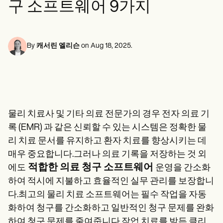
구 소프트웨어 9가지
정신 건강 전문가
Life coaches
Insurance claims
Speech therapists
사회 복지사
Massage therapists
영양사 및 영양사
Personal trainers
물리 치료사
심리학자
By
캐서린 엘리슨
on
Aug 18, 2025
.
간호사
마사지 테라피스트
작업 치료사
Resources
블로그
리소스 가이드
물리 치료사 및 기타 의료 전문가의 경우 전자 의료 기
비교
앱 가이드
록 (EMR) 과 같은 신뢰할 수 있는 시스템은 정확한 물
템플릿
리 치료 문서를 유지하고 환자 치료를 향상시키는 데
신분증 코드
매우 중요합니다.그러나 의료 기록을 저장하는 것 외
Procedure Codes
슈퍼빌 템플릿
적합한 의료 청구 소프트웨어
에도
운영을 간소화
비누 노트 템플릿
하여 적시에 지불하고 효율적인 실무 관리를 보장합니
치료 계획 템플릿
Informed Consent Form
다.최고의 물리 치료 소프트웨어는 필수 작업을 자동
Social Work Treatment Plans
화하여 청구를 간소화하고 일반적인 청구 문제를 완화
DAR Note Template
하여 청구 문제를 줄여줍니다.작업 치료를 받든 클리