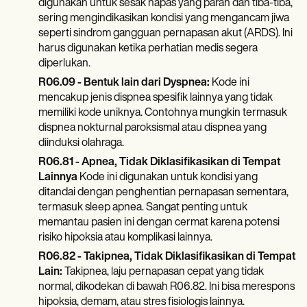
digunakan untuk sesak napas yang parah dan tiba-tiba,
sering mengindikasikan kondisi yang mengancam jiwa
seperti sindrom gangguan pernapasan akut (ARDS). Ini
harus digunakan ketika perhatian medis segera
diperlukan.
R06.09 - Bentuk lain dari Dyspnea:
Kode ini
mencakup jenis dispnea spesifik lainnya yang tidak
memiliki kode uniknya. Contohnya mungkin termasuk
dispnea nokturnal paroksismal atau dispnea yang
diinduksi olahraga.
R06.81 - Apnea, Tidak Diklasifikasikan di Tempat
Lainnya
Kode ini digunakan untuk kondisi yang
ditandai dengan penghentian pernapasan sementara,
termasuk sleep apnea. Sangat penting untuk
memantau pasien ini dengan cermat karena potensi
risiko hipoksia atau komplikasi lainnya.
R06.82 - Takipnea, Tidak Diklasifikasikan di Tempat
Lain:
Takipnea, laju pernapasan cepat yang tidak
normal, dikodekan di bawah R06.82. Ini bisa merespons
hipoksia, demam, atau stres fisiologis lainnya.