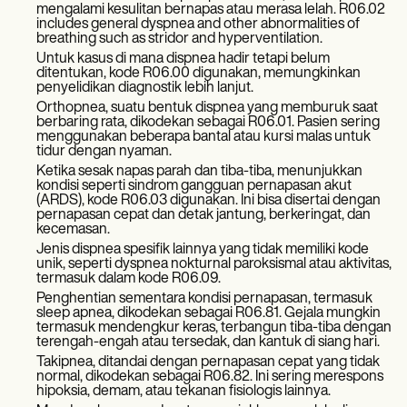
mengalami kesulitan bernapas atau merasa lelah. R06.02
includes general dyspnea and other abnormalities of
breathing such as stridor and hyperventilation.
Untuk kasus di mana dispnea hadir tetapi belum
ditentukan, kode R06.00 digunakan, memungkinkan
penyelidikan diagnostik lebih lanjut.
Orthopnea, suatu bentuk dispnea yang memburuk saat
berbaring rata, dikodekan sebagai R06.01. Pasien sering
menggunakan beberapa bantal atau kursi malas untuk
tidur dengan nyaman.
Ketika sesak napas parah dan tiba-tiba, menunjukkan
kondisi seperti sindrom gangguan pernapasan akut
(ARDS), kode R06.03 digunakan. Ini bisa disertai dengan
pernapasan cepat dan detak jantung, berkeringat, dan
kecemasan.
Jenis dispnea spesifik lainnya yang tidak memiliki kode
unik, seperti dyspnea nokturnal paroksismal atau aktivitas,
termasuk dalam kode R06.09.
Penghentian sementara kondisi pernapasan, termasuk
sleep apnea, dikodekan sebagai R06.81. Gejala mungkin
termasuk mendengkur keras, terbangun tiba-tiba dengan
terengah-engah atau tersedak, dan kantuk di siang hari.
Takipnea, ditandai dengan pernapasan cepat yang tidak
normal, dikodekan sebagai R06.82. Ini sering merespons
hipoksia, demam, atau tekanan fisiologis lainnya.