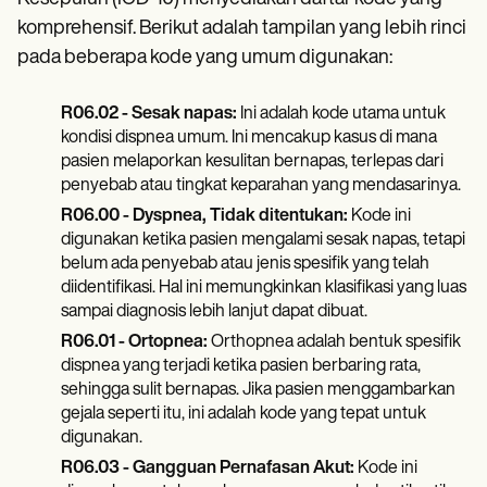
Patient Visit Summary Template
Help Center
komprehensif. Berikut adalah tampilan yang lebih rinci
Demos
pada beberapa kode yang umum digunakan:
Training Hub
Webinars
Switch to Carepatron
R06.02 - Sesak napas:
Ini adalah kode utama untuk
Become a Partner
kondisi dispnea umum. Ini mencakup kasus di mana
Pricing
pasien melaporkan kesulitan bernapas, terlepas dari
Why Carepatron?
penyebab atau tingkat keparahan yang mendasarinya.
Login
R06.00 - Dyspnea, Tidak ditentukan:
Kode ini
Get started
digunakan ketika pasien mengalami sesak napas, tetapi
belum ada penyebab atau jenis spesifik yang telah
diidentifikasi. Hal ini memungkinkan klasifikasi yang luas
sampai diagnosis lebih lanjut dapat dibuat.
R06.01 - Ortopnea:
Orthopnea adalah bentuk spesifik
dispnea yang terjadi ketika pasien berbaring rata,
sehingga sulit bernapas. Jika pasien menggambarkan
gejala seperti itu, ini adalah kode yang tepat untuk
digunakan.
R06.03 - Gangguan Pernafasan Akut:
Kode ini