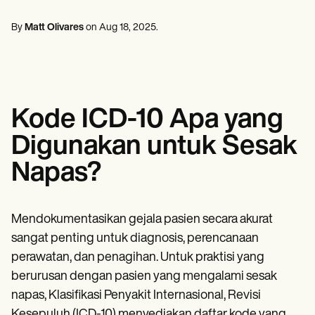
Profesional Kesehatan Mental
Life coaches
Insurance claims
Speech therapists
Pekerja Sosia
Massage therapists
By
Matt Olivares
on
Aug 18, 2025
.
Ahli Diet & Ahli Gizi
Personal trainers
Terapis Fisik
Psikolog
Perawat
Terapis Pijat
Terapis Okupasi
Kode ICD-10 Apa yang
Resources
Blog
Digunakan untuk Sesak
Panduan Sumber Daya
Perbandingan
Napas?
Panduan Aplikasi
Templat
Kode ICD
Procedure Codes
Mendokumentasikan gejala pasien secara akurat
Templat Superbill
sangat penting untuk diagnosis, perencanaan
Templat Catatan SOAP
perawatan, dan penagihan. Untuk praktisi yang
Templat Rencana Perawatan
Informed Consent Form
berurusan dengan pasien yang mengalami sesak
Social Work Treatment Plans
napas, Klasifikasi Penyakit Internasional, Revisi
DAR Note Template
Kesepuluh (ICD-10) menyediakan daftar kode yang