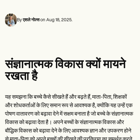
मानसिक स्वास्थ्य पेशेवर
Life coaches
Insurance claims
Speech therapists
सोशल वर्कर्स
Massage therapists
आहार विशेषज्ञ और पोषण विशेषज्ञ
Personal trainers
By
एशले नोल्स
on
Aug 18, 2025
.
फिजिकल थेरेपिस्ट
मनोवैज्ञानिकों
नर्सें
मसाज थेरेपिस्ट
ऑक्यूपेशनल थेरेपिस्ट
Resources
ब्लॉग्स
संज्ञानात्मक विकास क्यों मायने
संसाधन मार्गदर्शिकाएँ
तुलना
रखता है
ऐप गाइड्स
टेम्प्लेट्स
ICD कोड्स
Procedure Codes
यह समझना कि बच्चे कैसे सीखते हैं और बढ़ते हैं, माता-पिता, शिक्षकों
सुपरबिल टेम्पलेट
और शोधकर्ताओं के लिए समान रूप से आवश्यक है, क्योंकि यह उन्हें एक
SOAP नोट टेम्पलेट
पोषण वातावरण को बढ़ावा देने में सक्षम बनाता है जो बच्चे के संज्ञानात्मक
उपचार योजना टेम्पलेट
Informed Consent Form
विकास को बढ़ावा देता है। अपने बच्चों के संज्ञानात्मक विकास और
Social Work Treatment Plans
बौद्धिक विकास को बढ़ावा देने के लिए आवश्यक ज्ञान और उपकरण होने
DAR Note Template
से माता-पिता को अपने बच्चों की सीखने की प्रक्रिया का समर्थन करने