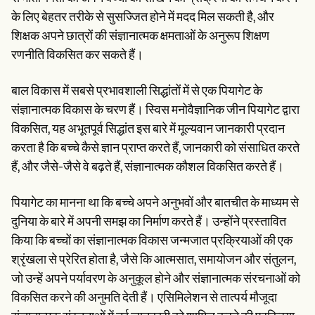
Patient Visit Summary Template
Help Center
के लिए बेहतर तरीके से सुसज्जित होने में मदद मिल सकती है, और
Demos
शिक्षक अपने छात्रों की संज्ञानात्मक क्षमताओं के अनुरूप शिक्षण
Training Hub
रणनीति विकसित कर सकते हैं।
Webinars
Switch to Carepatron
Become a Partner
बाल विकास में सबसे प्रभावशाली सिद्धांतों में से एक पियागेट के
Pricing
संज्ञानात्मक विकास के चरण हैं। स्विस मनोवैज्ञानिक जीन पियागेट द्वारा
Why Carepatron?
Login
विकसित, यह अभूतपूर्व सिद्धांत इस बारे में मूल्यवान जानकारी प्रदान
Get started
करता है कि बच्चे कैसे ज्ञान प्राप्त करते हैं, जानकारी को संसाधित करते
हैं, और जैसे-जैसे वे बढ़ते हैं, संज्ञानात्मक कौशल विकसित करते हैं।
पियागेट का मानना था कि बच्चे अपने अनुभवों और बातचीत के माध्यम से
दुनिया के बारे में अपनी समझ का निर्माण करते हैं। उन्होंने प्रस्तावित
किया कि बच्चों का संज्ञानात्मक विकास जन्मजात प्रक्रियाओं की एक
श्रृंखला से प्रेरित होता है, जैसे कि आत्मसात, समायोजन और संतुलन,
जो उन्हें अपने पर्यावरण के अनुकूल होने और संज्ञानात्मक संरचनाओं को
विकसित करने की अनुमति देती हैं। एसिमिलेशन से तात्पर्य मौजूदा