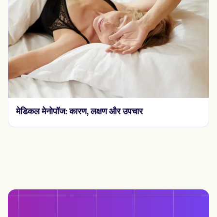
ेनोपॉज: कारण, लक्षण और उपचार
साइकोलॉजिकल