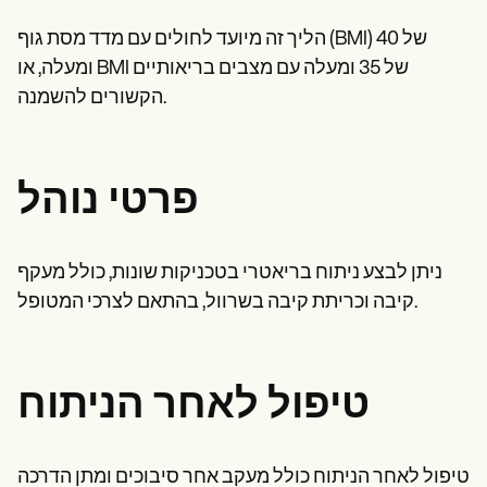
Patient Visit Summary Template
Help Center
הליך זה מיועד לחולים עם מדד מסת גוף (BMI) של 40
Demos
Training Hub
ומעלה, או BMI של 35 ומעלה עם מצבים בריאותיים
Webinars
הקשורים להשמנה.
Switch to Carepatron
Become a Partner
Pricing
Why Carepatron?
פרטי נוהל
Login
Get started
ניתן לבצע ניתוח בריאטרי בטכניקות שונות, כולל מעקף
קיבה וכריתת קיבה בשרוול, בהתאם לצרכי המטופל.
טיפול לאחר הניתוח
טיפול לאחר הניתוח כולל מעקב אחר סיבוכים ומתן הדרכה