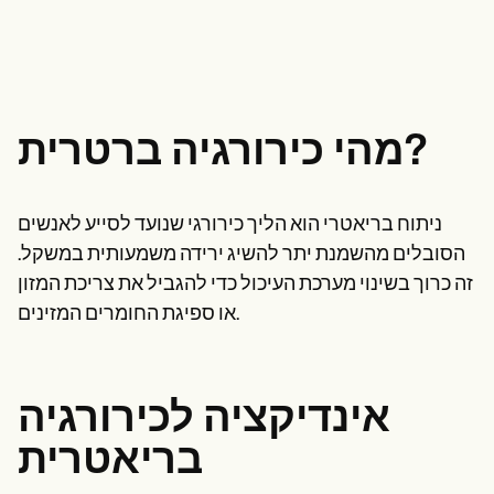
Life coaches
אנשי מקצוע בתחום בריאות הנפש
Insurance claims
Speech therapists
עובדים סוציאליים
Massage therapists
דיאטנים ותזונאים
Personal trainers
פיזיותרפיסטים
פסיכולוגים
אחיות
מטפלים בעיסוי
מהי כירורגיה ברטרית?
מרפאים בעיסוק
Resources
בלוגים
ניתוח בריאטרי הוא הליך כירורגי שנועד לסייע לאנשים
מדריכי משאבים
השוואה
הסובלים מהשמנת יתר להשיג ירידה משמעותית במשקל.
מדריכי אפליקציות
זה כרוך בשינוי מערכת העיכול כדי להגביל את צריכת המזון
תבניות
או ספיגת החומרים המזינים.
קודי ICD
Procedure Codes
Superbill Template
תבנית הערות SOAP
תבנית תוכנית טיפול
אינדיקציה לכירורגיה
Informed Consent Form
בריאטרית
Social Work Treatment Plans
DAR Note Template