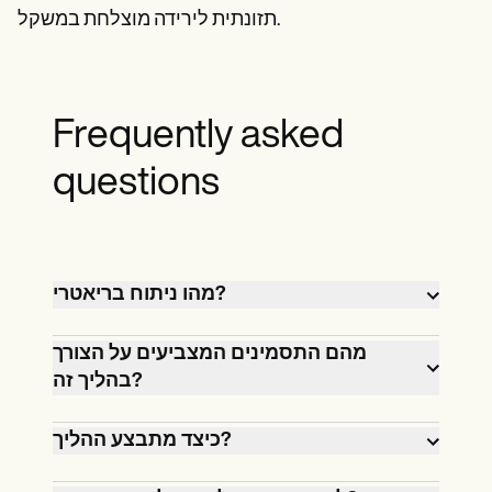
תזונתית לירידה מוצלחת במשקל.
Frequently asked
questions
מהו ניתוח בריאטרי?
ניתוח בריאטרי הוא הליך המסייע בירידה
מהם התסמינים המצביעים על הצורך
בהליך זה?
במשקל.
כיצד מתבצע ההליך?
התסמינים כוללים בעיות בריאותיות
הקשורות להשמנה וקושי לרדת במשקל.