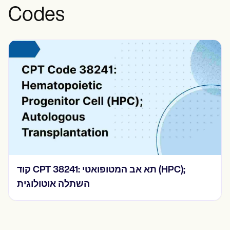
Codes
קוד CPT 38241: תא אב המטופואטי (HPC);
השתלה אוטולוגית