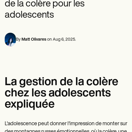
de la colère pour les
Professionnels de la santé mentale
Life coaches
Insurance claims
Speech therapists
Travailleurs sociaux
Massage therapists
adolescents
Diététistes et nutritionnistes
Personal trainers
Kinésithérapeutes
Psychologues
Infirmiers
Massothérapeutes
By
Matt Olivares
on
Aug 6, 2025
.
Ergothérapeutes
Resources
Blogues
Guides de ressources
Comparaison
Guides des applications
La gestion de la colère
Modèles
Codes ICD
chez les adolescents
Procedure Codes
Modèle Superbill
expliquée
Modèle de note SOAP
Modèle de plan de traitement
Informed Consent Form
Social Work Treatment Plans
L'adolescence peut donner l'impression de monter sur
DAR Note Template
des montagnes russes émotionnelles, où la colère, une