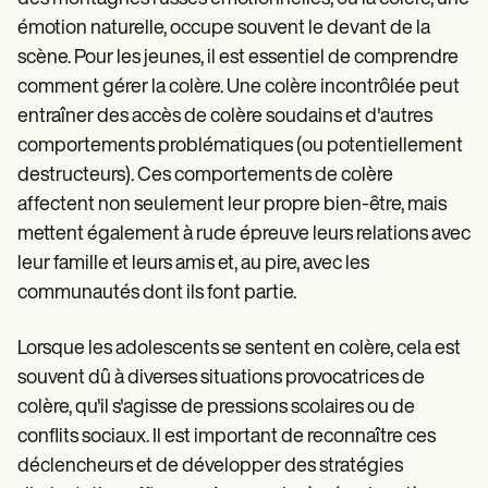
Patient Visit Summary Template
Help Center
émotion naturelle, occupe souvent le devant de la
Demos
scène. Pour les jeunes, il est essentiel de comprendre
Training Hub
comment gérer la colère. Une colère incontrôlée peut
Webinars
Switch to Carepatron
entraîner des accès de colère soudains et d'autres
Become a Partner
comportements problématiques (ou potentiellement
Pricing
destructeurs). Ces comportements de colère
Why Carepatron?
Login
affectent non seulement leur propre bien-être, mais
Get started
mettent également à rude épreuve leurs relations avec
leur famille et leurs amis et, au pire, avec les
communautés dont ils font partie.
Lorsque les adolescents se sentent en colère, cela est
souvent dû à diverses situations provocatrices de
colère, qu'il s'agisse de pressions scolaires ou de
conflits sociaux. Il est important de reconnaître ces
déclencheurs et de développer des stratégies