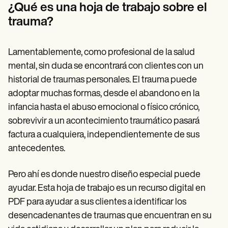
Patient Visit Summary Template
¿Qué es una hoja de trabajo sobre el
Help Center
trauma?
Demos
Training Hub
Webinars
Switch to Carepatron
Lamentablemente, como profesional de la salud
Become a Partner
mental, sin duda se encontrará con clientes con un
Pricing
historial de traumas personales. El trauma puede
Why Carepatron?
Login
adoptar muchas formas, desde el abandono en la
Get started
infancia hasta el abuso emocional o físico crónico,
sobrevivir a un acontecimiento traumático pasará
factura a cualquiera, independientemente de sus
antecedentes.
Pero ahí es donde nuestro diseño especial puede
ayudar. Esta hoja de trabajo es un recurso digital en
PDF para ayudar a sus clientes a identificar los
desencadenantes de traumas que encuentran en su