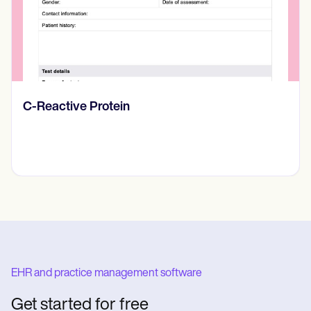
otein
Diario de pensa
EHR and practice management software
Get started for free