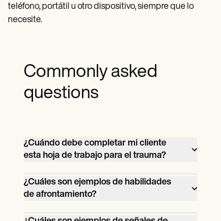
teléfono, portátil u otro dispositivo, siempre que lo
necesite.
Commonly asked
questions
¿Cuándo debe completar mi cliente
esta hoja de trabajo para el trauma?
Esta hoja de trabajo está diseñada para
¿Cuáles son ejemplos de habilidades
ser completada, al menos en parte, junto
de afrontamiento?
con el profesional de salud mental
Diferentes personas tendrán diferentes
principal de su cliente. Debe rellenarse