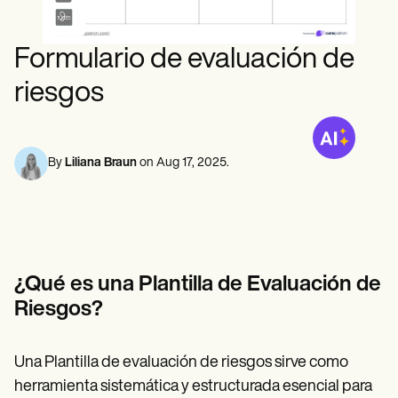
Profesionales de la Salud Mental
Life coaches
Insurance claims
Speech therapists
Trabajo Social
Massage therapists
Nutricionistas
Formulario de evaluación de
Personal trainers
Fisioterapia
Psicología
riesgos
Enfermeras/os
Masajistas
Terapia Ocupacional
Resources
By
Liliana Braun
on
Aug 17, 2025
.
Blogs
Guías
Comparación
Guías de la app
Plantillas
Códigos ICD
Procedure Codes
¿Qué es una Plantilla de Evaluación de
Superbill Template
Riesgos?
Notas SOAP
Treatment Plan Template
Informed Consent Form
Una Plantilla de evaluación de riesgos sirve como
Social Work Treatment Plans
DAR Note Template
herramienta sistemática y estructurada esencial para