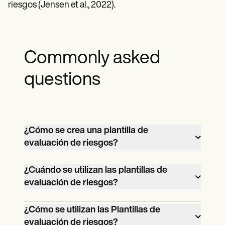
riesgos (Jensen et al., 2022).
Commonly asked
questions
¿Cómo se crea una plantilla de
evaluación de riesgos?
Carepatron tiene una Plantilla de
¿Cuándo se utilizan las plantillas de
evaluación de riesgos lista para usar
evaluación de riesgos?
Las Plantillas de evaluación de riesgos se
¿Cómo se utilizan las Plantillas de
utilizan para identificar, analizar y evaluar
evaluación de riesgos?