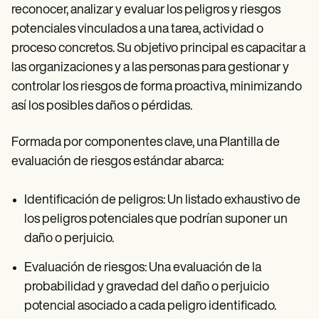
Patient Visit Summary Template
reconocer, analizar y evaluar los peligros y riesgos
Help Center
potenciales vinculados a una tarea, actividad o
Demos
Training Hub
proceso concretos. Su objetivo principal es capacitar a
Webinars
las organizaciones y a las personas para gestionar y
Switch to Carepatron
controlar los riesgos de forma proactiva, minimizando
Become a Partner
Pricing
así los posibles daños o pérdidas.
Why Carepatron?
Login
Formada por componentes clave, una Plantilla de
Get started
evaluación de riesgos estándar abarca:
Identificación de peligros: Un listado exhaustivo de
los peligros potenciales que podrían suponer un
daño o perjuicio.
Evaluación de riesgos: Una evaluación de la
probabilidad y gravedad del daño o perjuicio
potencial asociado a cada peligro identificado.