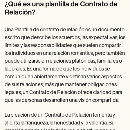
Patient Visit Summary Template
¿Qué es una plantilla de Contrato de
Help Center
Relación?
Demos
Training Hub
Webinars
Switch to Carepatron
Una Plantilla de contrato de relación es un documento
Become a Partner
escrito que describe los acuerdos, las expectativas, los
Pricing
límites y las responsabilidades que suelen compartir
Why Carepatron?
Login
los individuos en una relación romántica, pero también
Get started
puede utilizarse en relaciones platónicas, familiares o
laborales. Es una forma de que los individuos se
comuniquen abiertamente y definan varios aspectos
de sus relaciones; más que mantener obligaciones
legales, un Contrato de Relación ofrece claridad para
que las personas desarrollen una visión compartida.
La creación de un Contrato de Relación fomenta y
alienta la franqueza, la honestidad y la valentía. Su