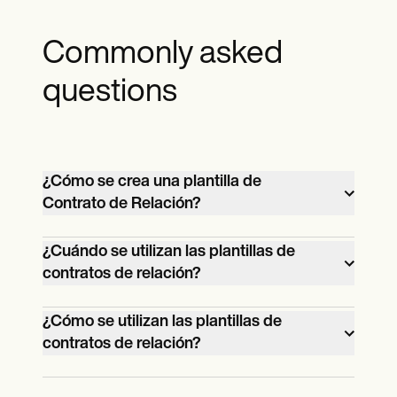
Commonly asked
questions
¿Cómo se crea una plantilla de
Contrato de Relación?
Simplemente utilice la plantilla gratuita y
¿Cuándo se utilizan las plantillas de
descargable que se ofrece a través de
contratos de relación?
Carepatron, ya sea como andamiaje para
Los contratos de relación se utilizan en
un contrato personalizado o como
¿Cómo se utilizan las plantillas de
cualquier momento de la relación y se
inspiración para la creación del suyo
contratos de relación?
recomienda revisarlos al menos una vez al
propio.
Este documento de colaboración se
año.