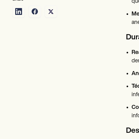
qu
Me
ane
Dur
Re
den
An
Téc
inf
Co
inf
Des