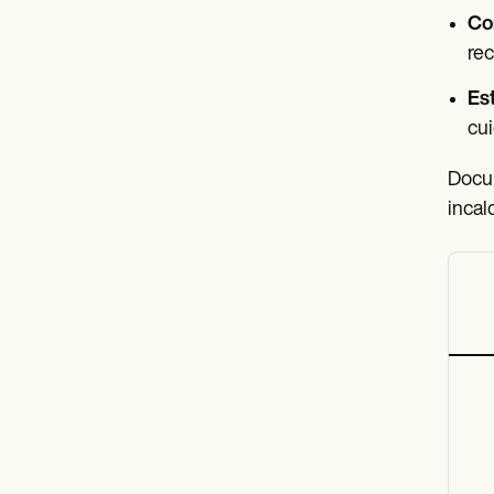
Con
rec
Es
cui
Docum
incal