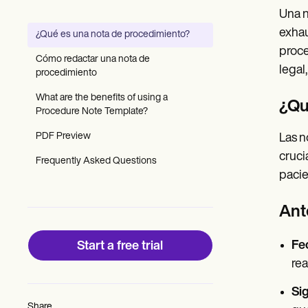
Patient Visit Summary Template
Una n
Help Center
Demos
exhau
¿Qué es una nota de procedimiento?
Training Hub
proce
Webinars
Cómo redactar una nota de
Switch to Carepatron
legal
procedimiento
Become a Partner
Pricing
What are the benefits of using a
¿Qu
Why Carepatron?
Procedure Note Template?
Login
PDF Preview
Las n
Get started
cruci
Frequently Asked Questions
pacie
Ant
Fec
Start a free trial
rea
Sig
Share