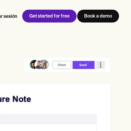
Get started for free
Book a demo
ar sesión
w
Jen built LifeLoong Therapy alongside a demanding finance
 every type of practitioner — find the tools built for
career, with clients across the world.
Grow your business
View Jen’s story
Gestión de consultas
Cumplimiento y seguridad
IA de Carepatron
Ver el flujo de trabajo completo