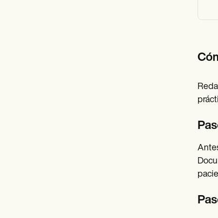
Cóm
Redac
práct
Pas
Antes
Docum
pacie
Pas