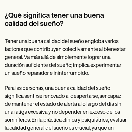
Patient Visit Summary Template
Help Center
Demos
¿Qué significa tener una buena
Training Hub
calidad del sueño?
Webinars
Switch to Carepatron
Become a Partner
Tener una buena calidad del sueño engloba varios
Pricing
Why Carepatron?
factores que contribuyen colectivamente al bienestar
Login
general. Va más allá de simplemente lograr una
Get started
duración suficiente del sueño; implica experimentar
un sueño reparador e ininterrumpido.
Para las personas, una buena calidad del sueño
significa sentirse renovado al despertarse, ser capaz
de mantener el estado de alerta a lo largo del día sin
una fatiga excesiva y no depender en exceso de los
somníferos. En la práctica clínica y psiquiátrica, evaluar
la calidad general del sueño es crucial, ya que un