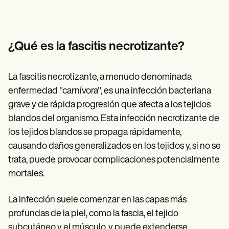
Patient Visit Summary Template
Help Center
Demos
Training Hub
Webinars
¿Qué es la fascitis necrotizante?
Switch to Carepatron
Become a Partner
Pricing
La fascitis necrotizante, a menudo denominada
Why Carepatron?
enfermedad "carnívora", es una infección bacteriana
Login
Get started
grave y de rápida progresión que afecta a los tejidos
blandos del organismo. Esta infección necrotizante de
los tejidos blandos se propaga rápidamente,
causando daños generalizados en los tejidos y, si no se
trata, puede provocar complicaciones potencialmente
mortales.
La infección suele comenzar en las capas más
profundas de la piel, como la fascia, el tejido
subcutáneo y el músculo, y puede extenderse