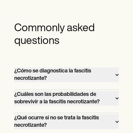
Commonly asked
questions
¿Cómo se diagnostica la fascitis
necrotizante?
La fascitis necrotizante se diagnostica
¿Cuáles son las probabilidades de
mediante una evaluación clínica, pruebas
sobrevivir a la fascitis necrotizante?
de laboratorio, estudios de imagen y, en
Las probabilidades de sobrevivir a la
algunos casos, una exploración quirúrgica
¿Qué ocurre si no se trata la fascitis
fascitis necrotizante dependen de varios
para confirmar la necrosis tisular e
necrotizante?
factores, como la prontitud del inicio del
identificar las bacterias causantes.