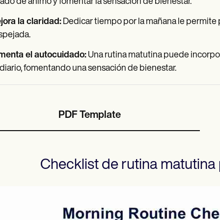
ado de ánimo y fomentar la sensación de bienestar.
ora la claridad:
Dedicar tiempo por la mañana le permite pri
spejada.
menta el autocuidado:
Una rutina matutina puede incorpora
diario, fomentando una sensación de bienestar.
PDF Template
Checklist de rutina matutina