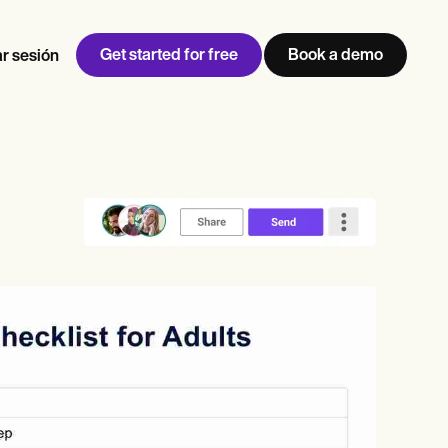
Get started for free
Book a demo
ar sesión
w
Jen built LifeLoong Therapy alongside a demanding finance
 every type of practitioner — find the tools built for
career, with clients across the world.
Grow your business
View Jen’s story
Gestión de consultas
Cumplimiento y seguridad
IA de Carepatron
Ver el flujo de trabajo completo