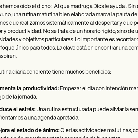
 hemos oído el dicho: "Al que madruga Dios le ayuda". Sin 
uno, una rutina matutina bien elaborada marca la pauta de 
nes que realizamos sistemáticamente al despertar y que p
 y productividad. No se trata de un horario rígido, sino de
idades y objetivos particulares. Lo importante es recordar 
foque único para todos. La clave está en encontrar una co
nspiren.
utina diaria coherente tiene muchos beneficios:
menta la productividad:
Empezar el día con intención marc
go de la jornada.
duce el estrés:
Una rutina estructurada puede aliviar la s
frentamos a una agenda apretada.
jora el estado de ánimo:
Ciertas actividades matutinas, co