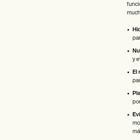
funci
mucha
Hi
par
Nu
y e
El
pas
Pla
por
Evi
mom
más