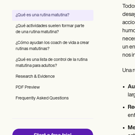
Patient Visit Summary Template
Todos
Help Center
Demos
desay
¿Qué es una rutina matutina?
Training Hub
accio
Webinars
¿Qué actividades suelen formar parte
Switch to Carepatron
humor
de una rutina matutina?
Become a Partner
neces
Pricing
¿Cómo ayudan los coach de vida a crear
un en
Why Carepatron?
rutinas matutinas?
Login
nos i
¿Qué es una lista de control de la rutina
Get started
matutina para adultos?
Una r
Research & Evidence
Au
PDF Preview
lar
Frequently Asked Questions
Re
en
Me