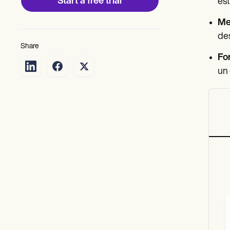
Start a free trial
est
Mej
de
Share
Fo
un 