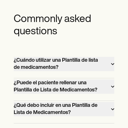
Commonly asked
questions
¿Cuándo utilizar una Plantilla de lista
de medicamentos?
Utilice una Plantilla de lista de
¿Puede el paciente rellenar una
medicamentos cuando evalúe las recetas
Plantilla de Lista de Medicamentos?
actuales de un paciente, sus alergias y el
Se recomienda que sólo los profesionales
cumplimiento del tratamiento. Esto ayuda
¿Qué debo incluir en una Plantilla de
de la salud rellenen la lista para garantizar
a prevenir interacciones adversas entre
Lista de Medicamentos?
que el documento está autorizado. Sin
medicamentos y garantiza una
Puede incluir la dosis exacta,
embargo, puede preguntar a sus
documentación precisa de la historia