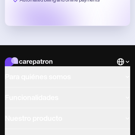
Automated billing and online payments
Languag
Para quiénes somos
Funcionalidades
Nuestro producto