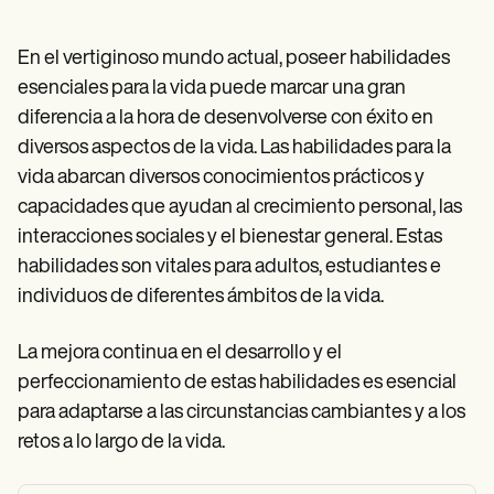
Patient Visit Summary Template
Help Center
Demos
En el vertiginoso mundo actual, poseer habilidades
Training Hub
esenciales para la vida puede marcar una gran
Webinars
Switch to Carepatron
diferencia a la hora de desenvolverse con éxito en
Become a Partner
diversos aspectos de la vida. Las habilidades para la
Pricing
vida abarcan diversos conocimientos prácticos y
Why Carepatron?
Login
capacidades que ayudan al crecimiento personal, las
Get started
interacciones sociales y el bienestar general. Estas
habilidades son vitales para adultos, estudiantes e
individuos de diferentes ámbitos de la vida.
La mejora continua en el desarrollo y el
perfeccionamiento de estas habilidades es esencial
para adaptarse a las circunstancias cambiantes y a los
retos a lo largo de la vida.