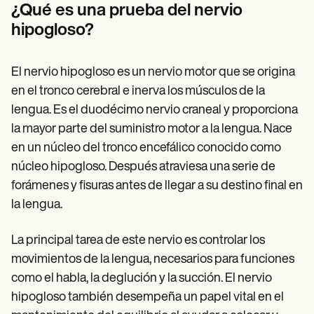
Patient Visit Summary Template
¿Qué es una prueba del nervio
Help Center
hipogloso?
Demos
Training Hub
Webinars
Switch to Carepatron
El nervio hipogloso es un nervio motor que se origina
Become a Partner
en el tronco cerebral e inerva los músculos de la
Pricing
lengua. Es el duodécimo nervio craneal y proporciona
Why Carepatron?
Login
la mayor parte del suministro motor a la lengua. Nace
Get started
en un núcleo del tronco encefálico conocido como
núcleo hipogloso. Después atraviesa una serie de
forámenes y fisuras antes de llegar a su destino final en
la lengua.
La principal tarea de este nervio es controlar los
movimientos de la lengua, necesarios para funciones
como el habla, la deglución y la succión. El nervio
hipogloso también desempeña un papel vital en el