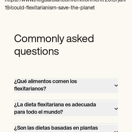
https://www.theguardian.com/environment/2019/jan/
19/could-flexitarianism-save-the-planet
Commonly asked
questions
¿Qué alimentos comen los
flexitarianos?
Los flexitarianos consumen
¿La dieta flexitariana es adecuada
principalmente alimentos vegetales
para todo el mundo?
como frutas, verduras, cereales integrales,
Personas de todas las edades pueden
frutos secos, semillas, legumbres y grasas
¿Son las dietas basadas en plantas
seguir la dieta flexitariana, ya que es
saludables como el aceite de oliva.