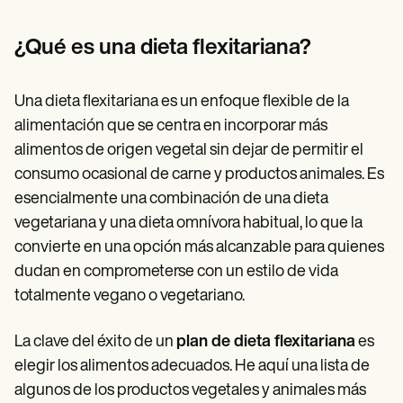
Patient Visit Summary Template
Help Center
Demos
¿Qué es una dieta flexitariana?
Training Hub
Webinars
Switch to Carepatron
Una dieta flexitariana es un enfoque flexible de la
Become a Partner
alimentación que se centra en incorporar más
Pricing
Why Carepatron?
alimentos de origen vegetal sin dejar de permitir el
Login
consumo ocasional de carne y productos animales. Es
Get started
esencialmente una combinación de una dieta
vegetariana y una dieta omnívora habitual, lo que la
convierte en una opción más alcanzable para quienes
dudan en comprometerse con un estilo de vida
totalmente vegano o vegetariano.
La clave del éxito de un
plan de dieta flexitariana
es
elegir los alimentos adecuados. He aquí una lista de
algunos de los productos vegetales y animales más