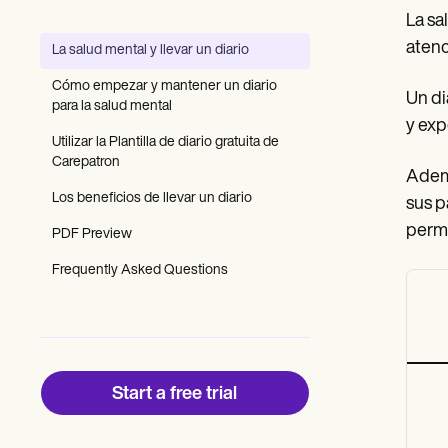
Patient Visit Summary Template
La sa
Help Center
Demos
atenc
La salud mental y llevar un diario
Training Hub
Webinars
Cómo empezar y mantener un diario
Un di
Switch to Carepatron
para la salud mental
Become a Partner
y exp
Pricing
Utilizar la Plantilla de diario gratuita de
Why Carepatron?
Carepatron
Ademá
Login
Los beneficios de llevar un diario
Get started
sus p
permi
PDF Preview
Frequently Asked Questions
Start a free trial