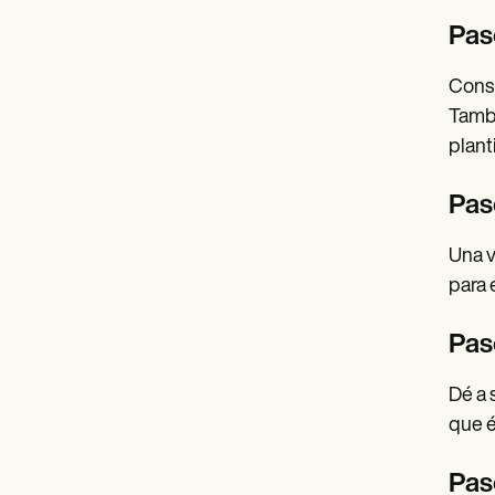
Paso
Consi
Tambi
plant
Pas
Una v
para e
Paso
Dé a 
que é
Pas