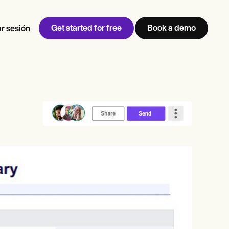
Get started for free
Book a demo
ar sesión
w
Jen built LifeLoong Therapy alongside a demanding finance
 every type of practitioner — find the tools built for
career, with clients across the world.
Grow your business
View Jen’s story
Gestión de consultas
Cumplimiento y seguridad
IA de Carepatron
Ver el flujo de trabajo completo