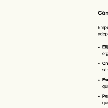
Cóm
Empez
adopt
Eli
org
Cr
sem
Esc
qui
Per
que