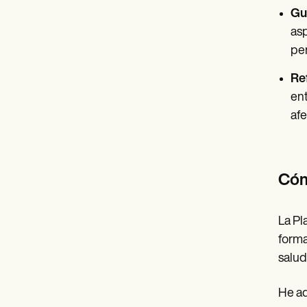
Gua
asp
pen
Re
ent
afe
Cómo
La Pl
forma
salud
He a