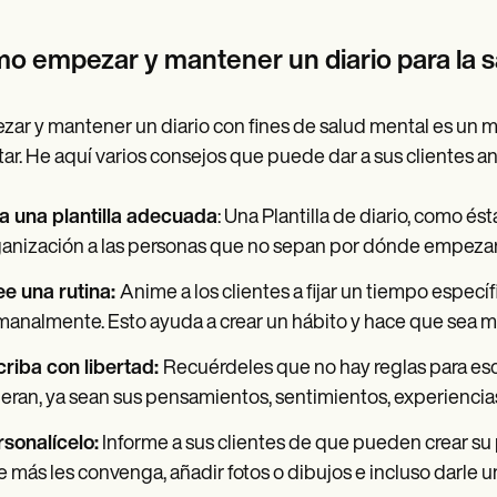
o empezar y mantener un diario para la s
ar y mantener un diario con fines de salud mental es un m
ar. He aquí varios consejos que puede dar a sus clientes a
ja una plantilla adecuada
: Una Plantilla de diario, como é
anización a las personas que no sepan por dónde empezar
ee una rutina:
Anime a los clientes a fijar un tiempo específi
analmente. Esto ayuda a crear un hábito y hace que sea más
riba con libertad:
Recuérdeles que no hay reglas para escr
eran, ya sean sus pensamientos, sentimientos, experiencias
sonalícelo:
Informe a sus clientes de que pueden crear su p
 más les convenga, añadir fotos o dibujos e incluso darle un