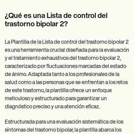
Patient Visit Summary Template
Help Center
Demos
¿Qué es una Lista de control del
Training Hub
trastorno bipolar 2?
Webinars
Switch to Carepatron
Become a Partner
La Plantilla de la Lista de control del trastorno bipolar 2
Pricing
Why Carepatron?
es una herramienta crucial diseñada para la evaluación
Login
y el tratamiento exhaustivos del trastorno bipolar 2,
Get started
caracterizado por fluctuaciones marcadas del estado
de ánimo. Adaptada tanto a los profesionales de la
salud como a las personas que se enfrentan a los retos
de este trastorno, la plantilla ofrece un enfoque
meticuloso y estructurado para garantizar un
diagnóstico preciso y una atención eficaz.
Estructurada para una evaluación sistemática de los
síntomas del trastorno bipolar, la plantilla abarca los