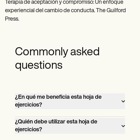
Terapia de aceptación y compromiso: Un enfoque
experiencial del cambio de conducta. The Guilford
Press.
Commonly asked
questions
¿En qué me beneficia esta hoja de
ejercicios?
Esta hoja de trabajo fomenta la
¿Quién debe utilizar esta hoja de
flexibilidad psicológica, ayudándole a
ejercicios?
enfrentarse a los miedos, gestionar la