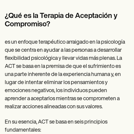
Patient Visit Summary Template
Help Center
Demos
¿Qué es la Terapia de Aceptación y
Training Hub
Compromiso?
Webinars
Switch to Carepatron
Become a Partner
es un enfoque terapéutico arraigado en la psicología
Pricing
Why Carepatron?
que se centra en ayudar a las personas a desarrollar
Login
flexibilidad psicológica y llevar vidas más plenas. La
Get started
ACT se basa en la premisa de que el sufrimiento es
una parte inherente de la experiencia humana y, en
lugar de intentar eliminar los pensamientos y
emociones negativos, los individuos pueden
aprender a aceptarlos mientras se comprometen a
realizar acciones alineadas con sus valores.
En su esencia, ACT se basa en seis principios
fundamentales: