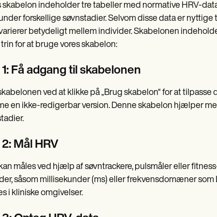
 skabelon indeholder tre tabeller med normative HRV-data 
nder forskellige søvnstadier. Selvom disse data er nyttige 
arierer betydeligt mellem individer. Skabelonen indeholder 
 trin for at bruge vores skabelon:
 1: Få adgang til skabelonen
kabelonen ved at klikke på „Brug skabelon“ for at tilpasse d
 en ikke-redigerbar version. Denne skabelon hjælper med 
tadier.
n 2: Mål HRV
an måles ved hjælp af søvntrackere, pulsmåler eller fitness
er, såsom millisekunder (ms) eller frekvensdomæner som
s i kliniske omgivelser.