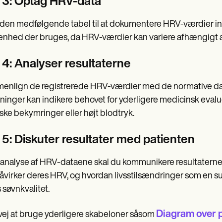
n 3: Optag HRV-data
den medfølgende tabel til at dokumentere HRV-værdier indsa
nhed der bruges, da HRV-værdier kan variere afhængigt 
 4: Analyser resultaterne
nlign de registrerede HRV-værdier med de normative data
ninger kan indikere behovet for yderligere medicinsk evalue
ske bekymringer eller højt blodtryk.
 5: Diskuter resultater med patienten
 analyse af HRV-dataene skal du kommunikere resultaterne
åvirker deres HRV, og hvordan livsstilsændringer som en su
 søvnkvalitet.
Diagram over p
ej at bruge yderligere skabeloner såsom