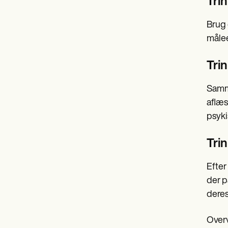
Tri
Brug 
målee
Trin
Samme
aflæs
psyki
Trin
Efter
der p
deres
Overv