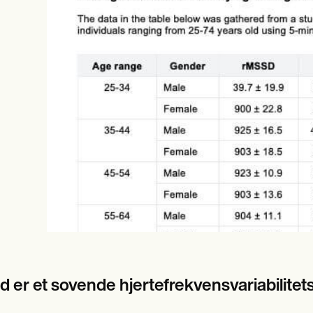
es
Insurance claims
d er et sovende hjertefrekvensvariabilite