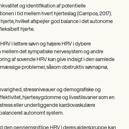
kvalitet og identifikation af potentielle
onen i tid mellem hvert hjerteslag (Campos, 2017).
hjerte, hvilket afspejler god balance i det autonome
eksibelt hjerte.
HRV i lettere søvn og højere HRV i dybere
ncen mellem det sympatiske nervesystem og andre
ring af sovende HRV kan give indsigt i den samlede
dsmæssige problemer, såsom obstruktiv søvnapnø,
vnvarighed, stressniveauer og demografiske og
ffektivitet, hjertesygdomme og livsstilsvaner som en
stress eller underliggende kardiovaskulære
fbalanceret autonomt system.
ed den gennemsnitlige HRV i deres aldersgruppe kan