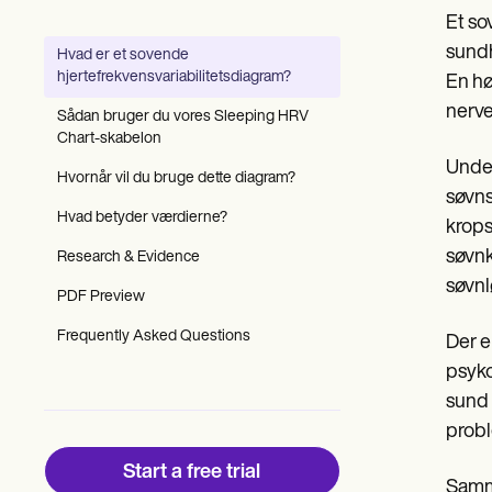
Patient Visit Summary Template
Et so
Help Center
Demos
sundh
Hvad er et sovende
Training Hub
hjertefrekvensvariabilitetsdiagram?
En hø
Webinars
Switch to Carepatron
nerve
Sådan bruger du vores Sleeping HRV
Become a Partner
Chart-skabelon
Pricing
Under
Why Carepatron?
Hvornår vil du bruge dette diagram?
søvns
Login
Hvad betyder værdierne?
Get started
krops
søvnk
Research & Evidence
søvnl
PDF Preview
Frequently Asked Questions
Der e
psyko
sund 
probl
Start a free trial
Samme