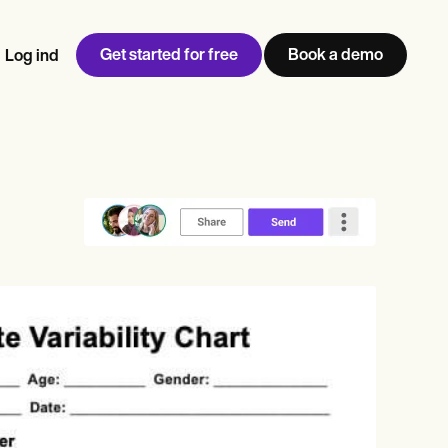
Get started for free
Book a demo
Log ind
w
Jen built LifeLoong Therapy alongside a demanding finance
 every type of practitioner — find the tools built for
career, with clients across the world.
Grow your business
View Jen’s story
Praksisstyring
Overholdelse og sikkerhed
Carepatron AI
Se hele arbejdsgangen