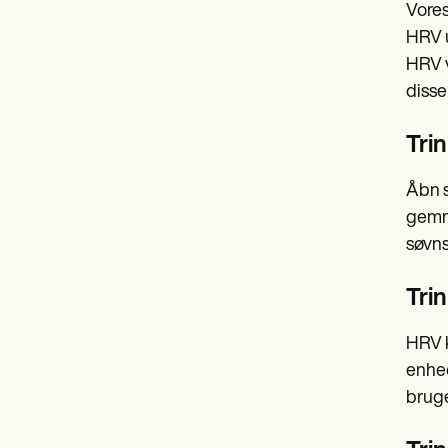
Vores
HRV u
HRV v
disse
Trin
Åbn s
gemme
søvns
Tri
HRV k
enhed
bruge