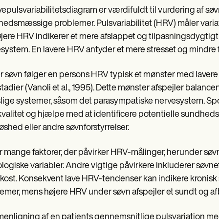
vepulsvariabilitetsdiagram er værdifuldt til vurdering af søvn
edsmæssige problemer. Pulsvariabilitet (HRV) måler variati
jere HRV indikerer et mere afslappet og tilpasningsdygtigt 
system. En lavere HRV antyder et mere stresset og mindre fl
 søvn følger en persons HRV typisk et mønster med lavere 
tadier (Vanoli et al., 1995). Dette mønster afspejler bala
lige systemer, såsom det parasympatiske nervesystem. Spo
valitet og hjælpe med at identificere potentielle sundhe
øshed eller andre søvnforstyrrelser.
r mange faktorer, der påvirker HRV-målinger, herunder sø
logiske variabler. Andre vigtige påvirkere inkluderer søvne
kost. Konsekvent lave HRV-tendenser kan indikere kronisk 
emer, mens højere HRV under søvn afspejler et sundt og a
nligning af en patients gennemsnitlige pulsvariation m